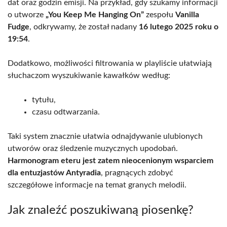
dat oraz godzin emisji. Na przykład, gdy szukamy informacji
o utworze
„You Keep Me Hanging On”
zespołu
Vanilla
Fudge
, odkrywamy, że został nadany
16 lutego 2025 roku o
19:54
.
Dodatkowo, możliwości filtrowania w playliście ułatwiają
słuchaczom wyszukiwanie kawałków według:
tytułu,
czasu odtwarzania.
Taki system znacznie ułatwia odnajdywanie ulubionych
utworów oraz śledzenie muzycznych upodobań.
Harmonogram eteru jest zatem nieocenionym wsparciem
dla entuzjastów Antyradia
, pragnących zdobyć
szczegółowe informacje na temat granych melodii.
Jak znaleźć poszukiwaną piosenkę?