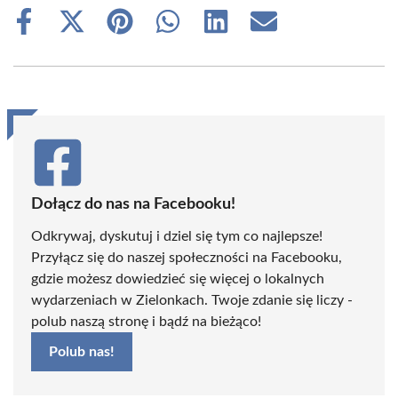
Share
Share
Share
Share
Share
Share
on
on
on
on
on
on
Facebook
X
Pinterest
WhatsApp
LinkedIn
Email
(Twitter)
Dołącz do nas na Facebooku!
Odkrywaj, dyskutuj i dziel się tym co najlepsze!
Przyłącz się do naszej społeczności na Facebooku,
gdzie możesz dowiedzieć się więcej o lokalnych
wydarzeniach w Zielonkach. Twoje zdanie się liczy -
polub naszą stronę i bądź na bieżąco!
Polub nas!