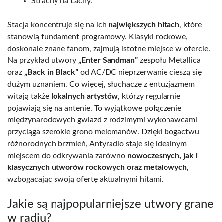
Strachy na Lachy.
Stacja koncentruje się na ich
największych hitach
, które
stanowią fundament programowy. Klasyki rockowe,
doskonale znane fanom, zajmują istotne miejsce w ofercie.
Na przykład utwory
„Enter Sandman”
zespołu Metallica
oraz
„Back in Black”
od AC/DC nieprzerwanie cieszą się
dużym uznaniem. Co więcej, słuchacze z entuzjazmem
witają także
lokalnych artystów
, którzy regularnie
pojawiają się na antenie. To wyjątkowe połączenie
międzynarodowych gwiazd z rodzimymi wykonawcami
przyciąga szerokie grono melomanów. Dzięki bogactwu
różnorodnych brzmień, Antyradio staje się idealnym
miejscem do odkrywania zarówno
nowoczesnych, jak i
klasycznych utworów rockowych oraz metalowych
,
wzbogacając swoją ofertę aktualnymi hitami.
Jakie są najpopularniejsze utwory grane
w radiu?