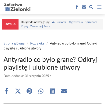
Przejdź
M
do
treści
Dołącz do nowej grupy
Zielonki - Ogłoszenia | Sprzedam |
UWAGA!
Kupię | Zamienię | Praca
Strona główna
/
Rozrywka
/
Antyradio co było grane? Odkryj
playlistę i ulubione utwory
Antyradio co było grane? Odkryj
playlistę i ulubione utwory
Data dodania:
31 sierpnia 2025 r.
Share
Share
Share
Share
Share
Share
on
on
on
on
on
on
Facebook
X
Pinterest
WhatsApp
LinkedIn
Email
(Twitter)