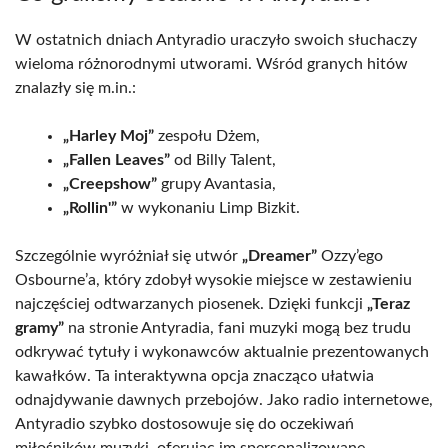
W ostatnich dniach Antyradio uraczyło swoich słuchaczy
wieloma różnorodnymi utworami. Wśród granych hitów
znalazły się m.in.:
„Harley Moj”
zespołu Dżem,
„Fallen Leaves”
od Billy Talent,
„Creepshow”
grupy Avantasia,
„Rollin'”
w wykonaniu Limp Bizkit.
Szczególnie wyróżniał się utwór
„Dreamer”
Ozzy’ego
Osbourne’a, który zdobył wysokie miejsce w zestawieniu
najczęściej odtwarzanych piosenek. Dzięki funkcji
„Teraz
gramy”
na stronie Antyradia, fani muzyki mogą bez trudu
odkrywać tytuły i wykonawców aktualnie prezentowanych
kawałków. Ta interaktywna opcja znacząco ułatwia
odnajdywanie dawnych przebojów. Jako radio internetowe,
Antyradio szybko dostosowuje się do oczekiwań
miłośników muzyki, oferując im spersonalizowane