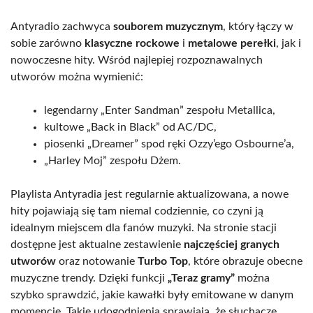
Antyradio zachwyca
souborem muzycznym
, który łączy w
sobie zarówno
klasyczne rockowe
i
metalowe perełki
, jak i
nowoczesne hity. Wśród najlepiej rozpoznawalnych
utworów można wymienić:
legendarny „Enter Sandman” zespołu Metallica,
kultowe „Back in Black” od AC/DC,
piosenki „Dreamer” spod ręki Ozzy’ego Osbourne’a,
„Harley Moj” zespołu Dżem.
Playlista Antyradia jest regularnie aktualizowana, a nowe
hity pojawiają się tam niemal codziennie, co czyni ją
idealnym miejscem dla fanów muzyki. Na stronie stacji
dostępne jest aktualne zestawienie
najczęściej granych
utworów
oraz notowanie
Turbo Top
, które obrazuje obecne
muzyczne trendy. Dzięki funkcji
„Teraz gramy”
można
szybko sprawdzić, jakie kawałki były emitowane w danym
momencie. Takie udogodnienia sprawiają, że słuchacze