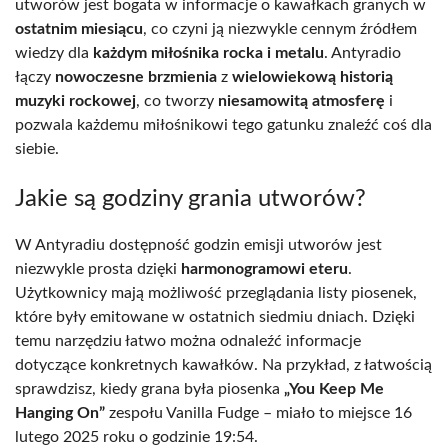
utworów jest bogata w informacje o kawałkach granych w
ostatnim miesiącu
, co czyni ją niezwykle cennym źródłem
wiedzy dla
każdym miłośnika rocka i metalu
. Antyradio
łączy
nowoczesne brzmienia
z
wielowiekową historią
muzyki rockowej
, co tworzy
niesamowitą atmosferę
i
pozwala każdemu miłośnikowi tego gatunku znaleźć coś dla
siebie.
Jakie są godziny grania utworów?
W Antyradiu dostępność godzin emisji utworów jest
niezwykle prosta dzięki
harmonogramowi eteru
.
Użytkownicy mają możliwość przeglądania listy piosenek,
które były emitowane w ostatnich siedmiu dniach. Dzięki
temu narzędziu łatwo można odnaleźć informacje
dotyczące konkretnych kawałków. Na przykład, z łatwością
sprawdzisz, kiedy grana była piosenka
„You Keep Me
Hanging On”
zespołu Vanilla Fudge – miało to miejsce 16
lutego 2025 roku o godzinie 19:54.