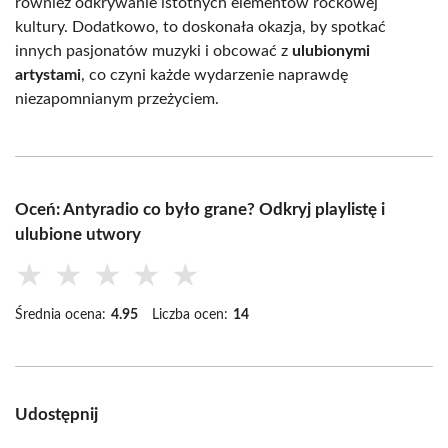
również odkrywanie istotnych elementów rockowej
kultury. Dodatkowo, to doskonała okazja, by spotkać
innych pasjonatów muzyki i obcować z
ulubionymi
artystami
, co czyni każde wydarzenie naprawdę
niezapomnianym przeżyciem.
Oceń: Antyradio co było grane? Odkryj playlistę i
ulubione utwory
★
★
★
★
★
Średnia ocena:
4.95
Liczba ocen:
14
Udostępnij