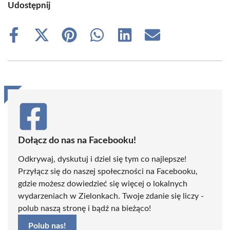
Udostępnij
Share
Share
Share
Share
Share
Share
on
on
on
on
on
on
Facebook
X
Pinterest
WhatsApp
LinkedIn
Email
(Twitter)
Dołącz do nas na Facebooku!
Odkrywaj, dyskutuj i dziel się tym co najlepsze!
Przyłącz się do naszej społeczności na Facebooku,
gdzie możesz dowiedzieć się więcej o lokalnych
wydarzeniach w Zielonkach. Twoje zdanie się liczy -
polub naszą stronę i bądź na bieżąco!
Polub nas!