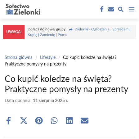
Przejdź
M
do
treści
Dołącz do nowej grupy
Zielonki - Ogłoszenia | Sprzedam |
UWAGA!
Kupię | Zamienię | Praca
Strona główna
/
Lifestyle
/
Co kupić koledze na święta?
Praktyczne pomysły na prezenty
Co kupić koledze na święta?
Praktyczne pomysły na prezenty
Data dodania:
11 sierpnia 2025 r.
Share
Share
Share
Share
Share
Share
on
on
on
on
on
on
Facebook
X
Pinterest
WhatsApp
LinkedIn
Email
(Twitter)