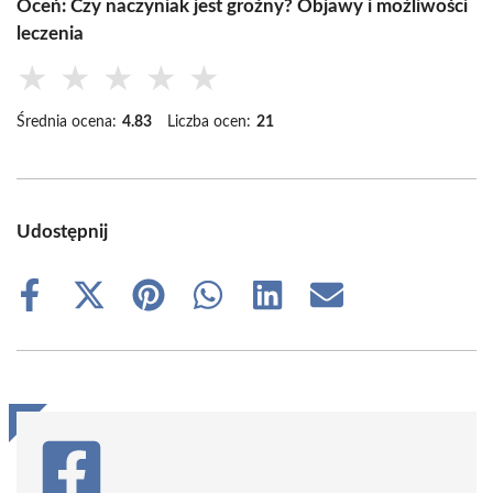
Oceń: Czy naczyniak jest groźny? Objawy i możliwości
leczenia
★
★
★
★
★
Średnia ocena:
4.83
Liczba ocen:
21
Udostępnij
Share
Share
Share
Share
Share
Share
on
on
on
on
on
on
Facebook
X
Pinterest
WhatsApp
LinkedIn
Email
(Twitter)