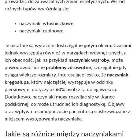
prowadzić do zauważalnych zmian estetycznych. Wśród
różnych typów wyróżniają się:
naczyniaki włośniczkowe,
naczyniaki rubinowe.
Te ostatnie są wyraźnie dostrzegalne gołym okiem. Czasami
jednak występują również w narządach wewnętrznych, a
ich obecność, jak na przykład
naczyniak wątroby
, może
powodować liczne
problemy zdrowotne
, szczególnie gdy
osiąga większe rozmiary. Interesujące jest to, że
naczyniak
kręgosłupa
, który najczęściej występuje w odcinku
piersiowym, dotyczy aż
60%
osób z tą dolegliwością.
Dodatkowo, naczyniaki mogą rozwijać się w tkance
podskórnej, co może utrudniać ich diagnostykę. Objawy
oraz wpływ na samopoczucie pacjenta są ściśle związane z
miejscem występowania naczyniaka.
Jakie są różnice między naczyniakami