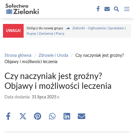
Przejdź
M
do
treści
Dołącz do nowej grupy
Zielonki - Ogłoszenia | Sprzedam |
UWAGA!
Kupię | Zamienię | Praca
Strona główna
/
Zdrowie i Uroda
/
Czy naczyniak jest groźny?
Objawy i możliwości leczenia
Czy naczyniak jest groźny?
Objawy i możliwości leczenia
Data dodania:
31 lipca 2025 r.
Share
Share
Share
Share
Share
Share
on
on
on
on
on
on
Facebook
X
Pinterest
WhatsApp
LinkedIn
Email
(Twitter)