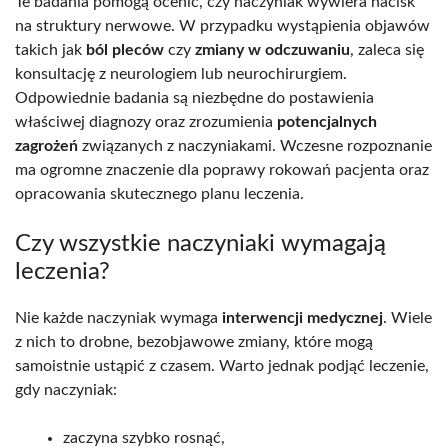
Te badania pomogą ocenić, czy naczyniak wywiera nacisk
na struktury nerwowe. W przypadku wystąpienia objawów
takich jak
ból pleców
czy
zmiany w odczuwaniu
, zaleca się
konsultację z neurologiem lub neurochirurgiem.
Odpowiednie badania są niezbędne do postawienia
właściwej diagnozy oraz zrozumienia
potencjalnych
zagrożeń
związanych z naczyniakami. Wczesne rozpoznanie
ma ogromne znaczenie dla poprawy rokowań pacjenta oraz
opracowania skutecznego planu leczenia.
Czy wszystkie naczyniaki wymagają
leczenia?
Nie każde naczyniak wymaga
interwencji medycznej
. Wiele
z nich to drobne, bezobjawowe zmiany, które mogą
samoistnie ustąpić z czasem. Warto jednak podjąć leczenie,
gdy naczyniak:
zaczyna szybko rosnąć,