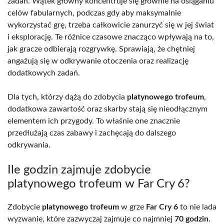
zadań. Wątek główny koncentruje się głównie na osiąganiu
celów fabularnych, podczas gdy aby maksymalnie
wykorzystać grę, trzeba całkowicie zanurzyć się w jej świat
i eksplorację. Te różnice czasowe znacząco wpływają na to,
jak gracze odbierają rozgrywkę. Sprawiają, że chętniej
angażują się w odkrywanie otoczenia oraz realizację
dodatkowych zadań.
Dla tych, którzy dążą do zdobycia
platynowego trofeum
,
dodatkowa zawartość oraz skarby stają się nieodłącznym
elementem ich przygody. To właśnie one znacznie
przedłużają czas zabawy i zachęcają do dalszego
odkrywania.
Ile godzin zajmuje zdobycie
platynowego trofeum w Far Cry 6?
Zdobycie
platynowego trofeum
w grze
Far Cry 6
to nie lada
wyzwanie, które zazwyczaj zajmuje co najmniej
70 godzin
.