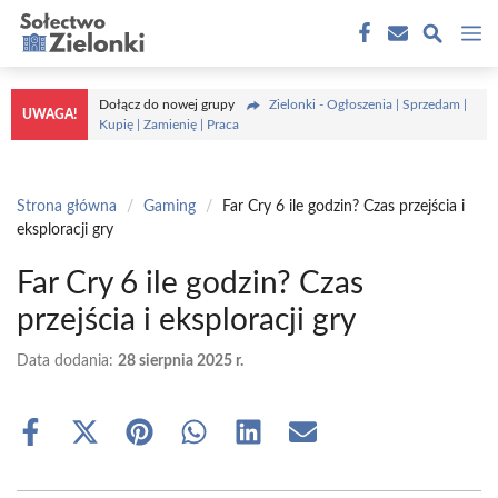
Przejdź
M
do
treści
Dołącz do nowej grupy
Zielonki - Ogłoszenia | Sprzedam |
UWAGA!
Kupię | Zamienię | Praca
Strona główna
/
Gaming
/
Far Cry 6 ile godzin? Czas przejścia i
eksploracji gry
Far Cry 6 ile godzin? Czas
przejścia i eksploracji gry
Data dodania:
28 sierpnia 2025 r.
Share
Share
Share
Share
Share
Share
on
on
on
on
on
on
Facebook
X
Pinterest
WhatsApp
LinkedIn
Email
(Twitter)