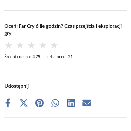
Oceń: Far Cry 6 ile godzin? Czas przejścia i eksploracji
gry
★
★
★
★
★
Średnia ocena:
4.79
Liczba ocen:
21
Udostępnij
Share
Share
Share
Share
Share
Share
on
on
on
on
on
on
Facebook
X
Pinterest
WhatsApp
LinkedIn
Email
(Twitter)