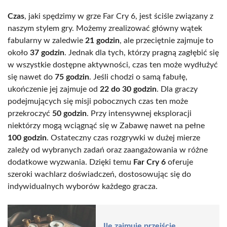
Czas
, jaki spędzimy w grze Far Cry 6, jest ściśle związany z
naszym stylem gry. Możemy zrealizować główny wątek
fabularny w zaledwie
21 godzin
, ale przeciętnie zajmuje to
około
37 godzin
. Jednak dla tych, którzy pragną zagłębić się
w wszystkie dostępne aktywności, czas ten może wydłużyć
się nawet do
75 godzin
. Jeśli chodzi o samą fabułę,
ukończenie jej zajmuje od
22 do 30 godzin
. Dla graczy
podejmujących się misji pobocznych czas ten może
przekroczyć
50 godzin
. Przy intensywnej eksploracji
niektórzy mogą wciągnąć się w Zabawę nawet na pełne
100 godzin
. Ostateczny czas rozgrywki w dużej mierze
zależy od wybranych zadań oraz zaangażowania w różne
dodatkowe wyzwania. Dzięki temu
Far Cry 6
oferuje
szeroki wachlarz doświadczeń, dostosowując się do
indywidualnych wyborów każdego gracza.
Ile zajmuje przejście