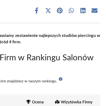
Share
Share
Share
Share
Share
Share
on
on
on
on
on
on
Facebook
X
Pinterest
WhatsApp
LinkedIn
Email
(Twitter)
tawiamy zestawienie najlepszych studiów piercingu w
ród 4 firm.
 Firm w Rankingu Salonów
które znajdziesz w naszym rankingu.
Ocena
Wizytówka Firmy