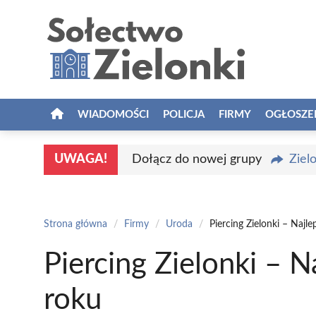
Przejdź
do
treści
WIADOMOŚCI
POLICJA
FIRMY
OGŁOSZE
UWAGA!
Dołącz do nowej grupy
Ziel
Strona główna
/
Firmy
/
Uroda
/
Piercing Zielonki – Najl
Piercing Zielonki – 
roku