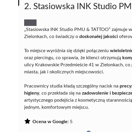
2. Stasiowska INK Studio 
„Stasiowska INK Studio PMU & TATTOO” zajmuje wy
Zielonkach, co świadczy o
doskonałej jakości
oferow
To miejsce wyróżnia się dzięki połączeniu
wieloletn
oraz piercingu, co sprawia, że klienci otrzymują
komp
ulicy Krakowskie Przedmieście 41 w Zielonkach, co
miasta, jak i okolicznych miejscowości.
Pracownicy studia kładą szczególny nacisk na
precy
higieny
, co przekłada się na
zadowolenie i bezpiec
artystycznego podejścia z kosmetyczną starannośc
jednym, komfortowym miejscu.
Ocena w Google:
5