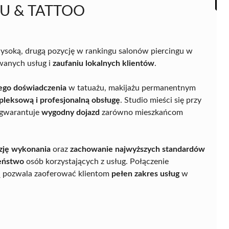
PMU & TATTOO
soką, drugą pozycję w rankingu salonów piercingu w
anych usług i
zaufaniu lokalnych klientów
.
iego doświadczenia
w tatuażu, makijażu permanentnym
leksową i profesjonalną obsługę
. Studio mieści się przy
 gwarantuje
wygodny dojazd
zarówno mieszkańcom
zję wykonania
oraz
zachowanie najwyższych standardów
zeństwo
osób korzystających z usług. Połączenie
ią pozwala zaoferować klientom
pełen zakres usług
w