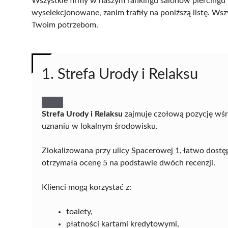
Wszystkie firmy w naszym rankingu salonów piercingu w
wyselekcjonowane, zanim trafiły na poniższą listę. Wsz
Twoim potrzebom.
1. Strefa Urody i Relaksu
Strefa Urody i Relaksu
zajmuje czołową pozycję wśró
uznaniu w lokalnym środowisku.
Zlokalizowana przy ulicy Spacerowej 1, łatwo dostę
otrzymała ocenę 5 na podstawie dwóch recenzji.
Klienci mogą korzystać z:
toalety,
płatności kartami kredytowymi,