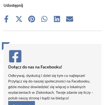
Udostępnij
Share
Share
Share
Share
Share
Share
on
on
on
on
on
on
Facebook
X
Pinterest
WhatsApp
LinkedIn
Email
(Twitter)
Dołącz do nas na Facebooku!
Odkrywaj, dyskutuj i dziel się tym co najlepsze!
Przyłącz się do naszej społeczności na Facebooku,
gdzie możesz dowiedzieć się więcej o lokalnych
wydarzeniach w Zielonkach. Twoje zdanie się liczy -
polub naszą stronę i bądź na bieżąco!