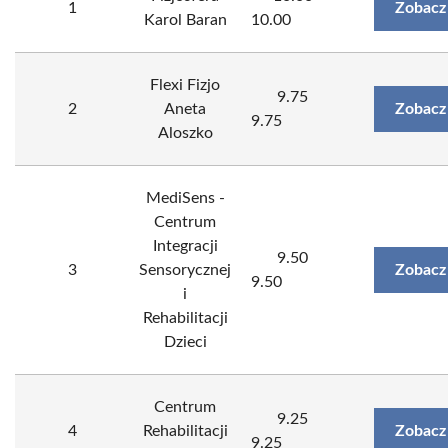
1
Zobacz
Karol Baran
10.00
Flexi Fizjo
9.75
2
Aneta
Zobacz
9.75
Aloszko
MediSens -
Centrum
Integracji
9.50
3
Sensorycznej
Zobacz
9.50
i
Rehabilitacji
Dzieci
Centrum
9.25
4
Rehabilitacji
Zobacz
9.25