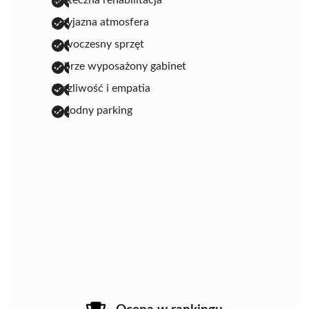
przyjazna atmosfera
nowoczesny sprzęt
dobrze wyposażony gabinet
życzliwość i empatia
dogodny parking