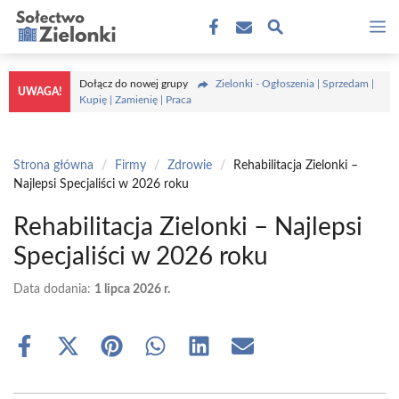
Przejdź
M
do
treści
Dołącz do nowej grupy
Zielonki - Ogłoszenia | Sprzedam |
UWAGA!
Kupię | Zamienię | Praca
Strona główna
/
Firmy
/
Zdrowie
/
Rehabilitacja Zielonki –
Najlepsi Specjaliści w 2026 roku
Rehabilitacja Zielonki – Najlepsi
Specjaliści w 2026 roku
Data dodania:
1 lipca 2026 r.
Share
Share
Share
Share
Share
Share
on
on
on
on
on
on
Facebook
X
Pinterest
WhatsApp
LinkedIn
Email
(Twitter)