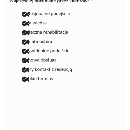
Najczęściej doceniane przez klientów:
profesjonalne podejście
duża wiedza
skuteczna rehabilitacja
miła atmosfera
indywidualne podejście
fachowa obsługa
dobry kontakt z recepcją
szybkie terminy