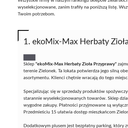
Wszystkie firmy w naszym rankingu sklepów zielarskich
wyselekcjonowane, zanim trafiły na poniższą listę. Wsz
Twoim potrzebom.
1. ekoMix-Max Herbaty Zioł
Sklep
"ekoMix-Max Herbaty Zioła Przyprawy"
zajmu
terenie Zielonek. Ta lokata potwierdza jego silną o
asortymentu. Klienci chętnie wracają do tego miejsc
Specjalizując się w sprzedaży produktów spożywczych
starannie wyselekcjonowanych towarów. Sklep działa
wygodne zakupy. Płatności przyjmowane są wyłączn
Przedmieściu 15 ułatwia dostęp mieszkańcom Zielo
Dodatkowym plusem jest bezpłatny parking, który 