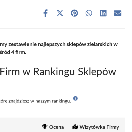
Share
Share
Share
Share
Share
Share
on
on
on
on
on
on
Facebook
X
Pinterest
WhatsApp
LinkedIn
Email
(Twitter)
y zestawienie najlepszych sklepów zielarskich w
ród 4 firm.
 Firm w Rankingu Sklepów
które znajdziesz w naszym rankingu.
Ocena
Wizytówka Firmy