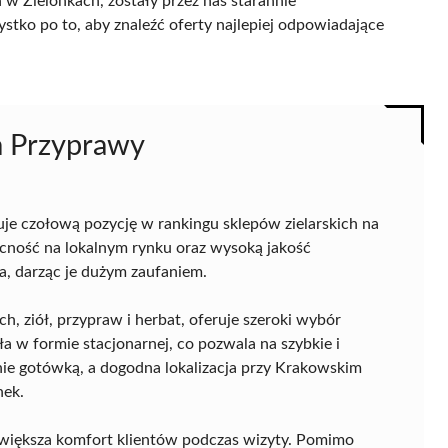
 w Zielonkach, zostały przez nas starannie
ystko po to, aby znaleźć oferty najlepiej odpowiadające
a Przyprawy
je czołową pozycję w rankingu sklepów zielarskich na
becność na lokalnym rynku oraz wysoką jakość
a, darząc je dużym zaufaniem.
, ziół, przypraw i herbat, oferuje szeroki wybór
 w formie stacjonarnej, co pozwala na szybkie i
ie gotówką, a dogodna lokalizacja przy Krakowskim
nek.
zwiększa komfort klientów podczas wizyty. Pomimo