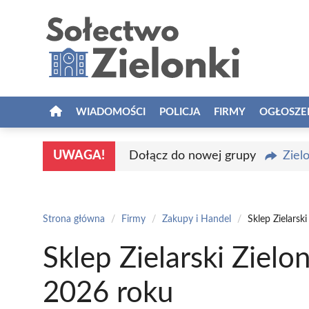
Przejdź
do
treści
WIADOMOŚCI
POLICJA
FIRMY
OGŁOSZE
UWAGA!
Dołącz do nowej grupy
Ziel
Strona główna
/
Firmy
/
Zakupy i Handel
/
Sklep Zielarsk
Sklep Zielarski Zielo
2026 roku