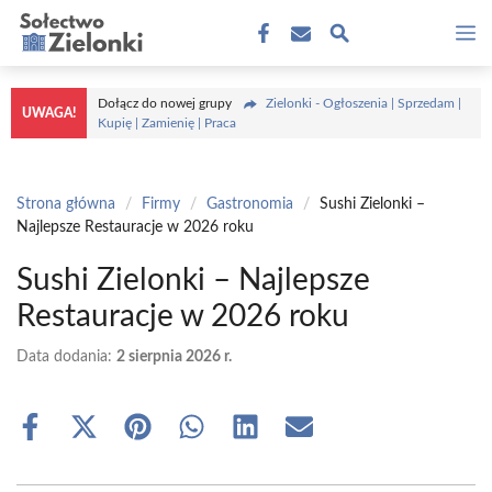
Przejdź
M
do
treści
Dołącz do nowej grupy
Zielonki - Ogłoszenia | Sprzedam |
UWAGA!
Kupię | Zamienię | Praca
Strona główna
/
Firmy
/
Gastronomia
/
Sushi Zielonki –
Najlepsze Restauracje w 2026 roku
Sushi Zielonki – Najlepsze
Restauracje w 2026 roku
Data dodania:
2 sierpnia 2026 r.
Share
Share
Share
Share
Share
Share
on
on
on
on
on
on
Facebook
X
Pinterest
WhatsApp
LinkedIn
Email
(Twitter)