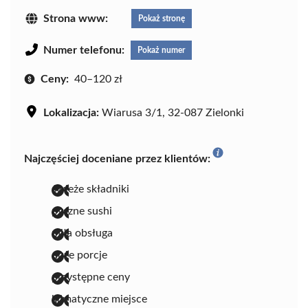
Strona www:
Pokaż stronę
Numer telefonu:
Pokaż numer
Ceny:
40–120 zł
Lokalizacja:
Wiarusa 3/1, 32-087 Zielonki
Najczęściej doceniane przez klientów:
świeże składniki
pyszne sushi
miła obsługa
duże porcje
przystępne ceny
klimatyczne miejsce