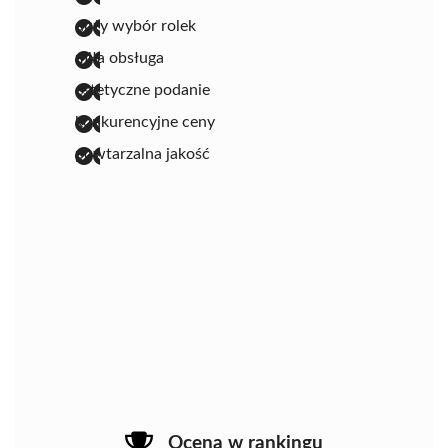
duży wybór rolek
miła obsługa
estetyczne podanie
konkurencyjne ceny
powtarzalna jakość
Ocena w rankingu