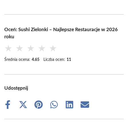
Oceń: Sushi Zielonki – Najlepsze Restauracje w 2026
roku
★
★
★
★
★
Średnia ocena:
4.65
Liczba ocen:
11
Udostępnij
Share
Share
Share
Share
Share
Share
on
on
on
on
on
on
Facebook
X
Pinterest
WhatsApp
LinkedIn
Email
(Twitter)