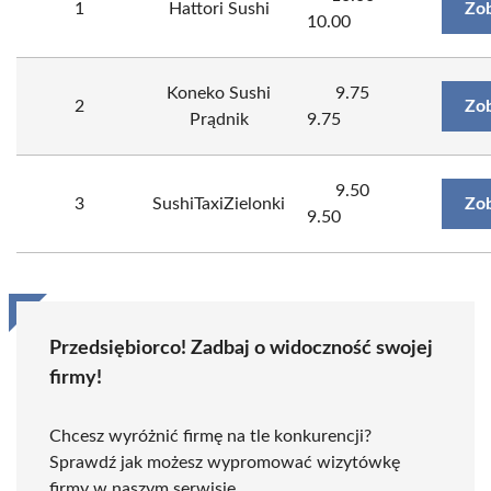
1
Hattori Sushi
Zob
10.00
Koneko Sushi
9.75
2
Zob
Prądnik
9.75
9.50
3
SushiTaxiZielonki
Zob
9.50
Przedsiębiorco! Zadbaj o widoczność swojej
firmy!
Chcesz wyróżnić firmę na tle konkurencji?
Sprawdź jak możesz wypromować wizytówkę
firmy w naszym serwisie.