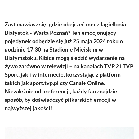
Facebook
X
Pinterest
WhatsApp
LinkedIn
Email
(Twitter)
Zastanawiasz się, gdzie obejrzeć mecz Jagiellonia
Białystok - Warta Poznań? Ten emocjonujący
pojedynek odbędzie się już 25 maja 2024 roku o
godzinie 17:30 na Stadionie Miejskim w
Białymstoku. Kibice mogą śledzić wydarzenie na
żywo zarówno w telewizji – na kanałach TVP 2 i TVP
Sport, jak i w internecie, korzystając z platform
takich jak sport.tvp.pl czy Canal+ Online.
Niezależnie od preferencji, każdy fan znajdzie
sposób, by doświadczyć piłkarskich emocji w
najwyższej jakości!