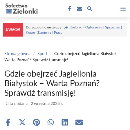
Przejdź
M
do
treści
Dołącz do nowej grupy
Zielonki - Ogłoszenia | Sprzedam |
UWAGA!
Kupię | Zamienię | Praca
Strona główna
/
Sport
/
Gdzie obejrzeć Jagiellonia Białystok –
Warta Poznań? Sprawdź transmisję!
Gdzie obejrzeć Jagiellonia
Białystok – Warta Poznań?
Sprawdź transmisję!
Data dodania:
2 września 2025 r.
Share
Share
Share
Share
Share
Share
on
on
on
on
on
on