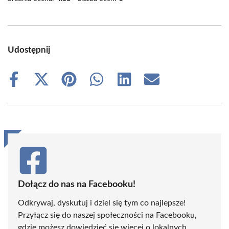
Udostępnij
Share
Share
Share
Share
Share
Share
on
on
on
on
on
on
Facebook
X
Pinterest
WhatsApp
LinkedIn
Email
(Twitter)
Dołącz do nas na Facebooku!
Odkrywaj, dyskutuj i dziel się tym co najlepsze!
Przyłącz się do naszej społeczności na Facebooku,
gdzie możesz dowiedzieć się więcej o lokalnych