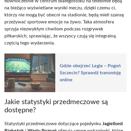
Równocześnie w centrum Białegostoku na telebimie będą
na bieżąco wyświetlane wyniki meczu, dzięki czemu ci,
którzy nie mogą być obecni na stadionie, będą mieli szansę
przeżywać sportowe emocje na żywo. Taka atmosfera
sprzyja niezwykłym chwilom podczas rozgrywek
piłkarskich, sprawiając, że wszyscy czują się integralną
częścią tego wydarzenia.
Gdzie obejrzeć Legia – Pogoń
Szczecin? Sprawdź transmisję
online
Jakie statystyki przedmeczowe są
dostępne?
Statystyki przedmeczowe dotyczące pojedynku
Jagiellonii
Białystok
i
Warty Poznań
oferują cenne wskazówki, które