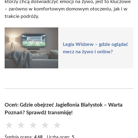
którzy chcą doświadczyć emocji na żywo, jest to kluczowe
– zarówno w komfortowym domowym otoczeniu, jak i w
trakcie podróży.
Legia Widzew – gdzie oglądać
mecz na żywo i online?
Oceń: Gdzie obejrzeć Jagiellonia Białystok – Warta
Poznań? Sprawdź transmisję!
★
★
★
★
★
Średnia ocena:
4.68
Liczba ocen:
5