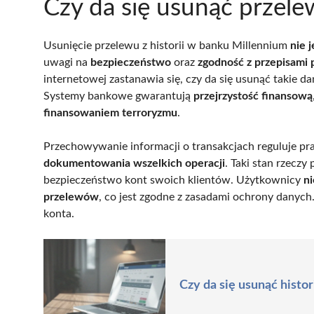
Czy da się usunąć przelew
Usunięcie przelewu z historii w banku Millennium
nie 
uwagi na
bezpieczeństwo
oraz
zgodność z przepisami
internetowej zastanawia się, czy da się usunąć takie d
Systemy bankowe gwarantują
przejrzystość finansową
finansowaniem terroryzmu
.
Przechowywanie informacji o transakcjach reguluje pr
dokumentowania wszelkich operacji
. Taki stan rzecz
bezpieczeństwo kont swoich klientów. Użytkownicy
n
przelewów
, co jest zgodne z zasadami ochrony danych.
konta.
Czy da się usunąć histo