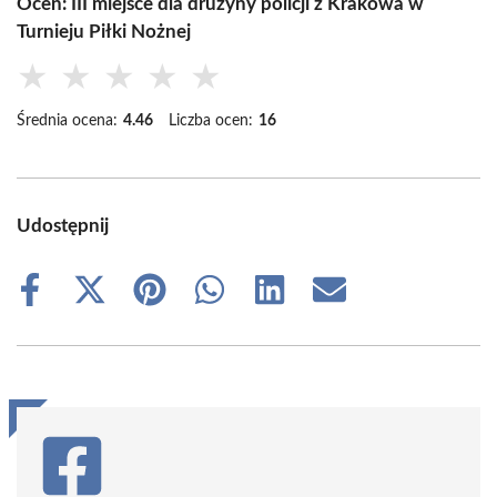
Oceń: III miejsce dla drużyny policji z Krakowa w
Turnieju Piłki Nożnej
★
★
★
★
★
Średnia ocena:
4.46
Liczba ocen:
16
Udostępnij
Share
Share
Share
Share
Share
Share
on
on
on
on
on
on
Facebook
X
Pinterest
WhatsApp
LinkedIn
Email
(Twitter)