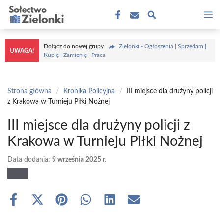
Przejdź
M
do
treści
Dołącz do nowej grupy
Zielonki - Ogłoszenia | Sprzedam |
UWAGA!
Kupię | Zamienię | Praca
Strona główna
/
Kronika Policyjna
/
III miejsce dla drużyny policji
z Krakowa w Turnieju Piłki Nożnej
III miejsce dla drużyny policji z
Krakowa w Turnieju Piłki Nożnej
Data dodania:
9 września 2025 r.
Share
Share
Share
Share
Share
Share
on
on
on
on
on
on
Facebook
X
Pinterest
WhatsApp
LinkedIn
Email