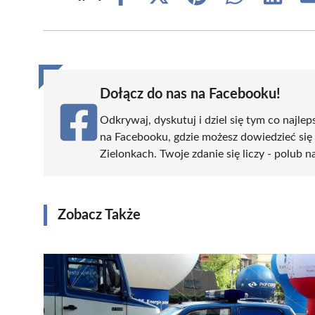
on
on
on
on
on
Facebook
X
Pinterest
WhatsApp
LinkedIn
(Twitter)
Dołącz do nas na Facebooku!
Odkrywaj, dyskutuj i dziel się tym co najlep
na Facebooku, gdzie możesz dowiedzieć się
Zielonkach. Twoje zdanie się liczy - polub n
Zobacz Także