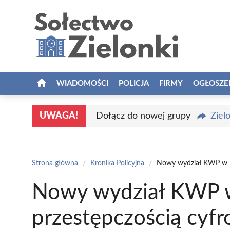
Przejdź
do
treści
WIADOMOŚCI
POLICJA
FIRMY
OGŁOSZE
UWAGA!
Dołącz do nowej grupy
Ziel
Strona główna
/
Kronika Policyjna
/
Nowy wydział KWP w Kr
Nowy wydział KWP w
przestępczością cyf