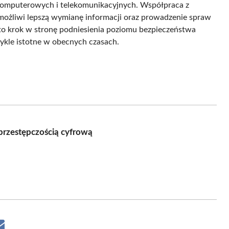
komputerowych i telekomunikacyjnych. Współpraca z
ożliwi lepszą wymianę informacji oraz prowadzenie spraw
 to krok w stronę podniesienia poziomu bezpieczeństwa
ykle istotne w obecnych czasach.
rzestępczością cyfrową
Share