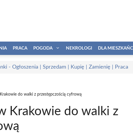
NIA
PRACA
POGODA
NEKROLOGI
DLA MIESZKAŃ
onki - Ogłoszenia | Sprzedam | Kupię | Zamienię | Praca
akowie do walki z przestępczością cyfrową
 Krakowie do walki z
rową