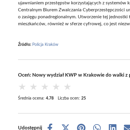
ujawnianiem przestępstw korzystających z systemów 
Centralnym Biurem Zwalczania Cyberprzestępczości um
o zasięgu ponadregionalnym. Utworzenie tej jednostki
mieszkańców, również w sferze cyfrowej, co jest niezw
Źródło:
Policja Kraków
Oceń: Nowy wydział KWP w Krakowie do walki z p
★
★
★
★
★
Średnia ocena:
4.78
Liczba ocen:
25
Udostępnij
Share
Share
Share
Share
Share