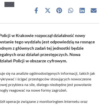
Share
Share
Share
Share
Share
Share
on
on
on
on
on
on
Facebook
X
Pinterest
WhatsApp
LinkedIn
Email
(Twitter)
licji w Krakowie rozpoczął działalność nowy
wstanie tego wydziału jest odpowiedzią na rosnące
Jednym z głównych zadań tej jednostki będzie
legalnych oraz działań przestępczych. Nowa
ziałań Policji w obszarze cyfrowym.
e się na analizie ogólnodostępnych informacji, takich jak
wykrywać i ścigać przestępców stosujących nowoczesne
owej przybiera na sile, dlatego niezbędne jest powołanie
mogły reagować na nowe formy zagrożeń.
ił operacje związane z monitoringiem Internetu oraz