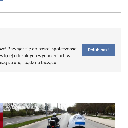
on
Email
sze! Przyłącz się do naszej społeczności
Polub nas!
 więcej o lokalnych wydarzeniach w
aszą stronę i bądź na bieżąco!