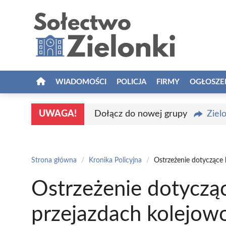
Przejdź
do
treści
WIADOMOŚCI
POLICJA
FIRMY
OGŁOSZE
UWAGA!
Dołącz do nowej grupy
Ziel
Strona główna
/
Kronika Policyjna
/
Ostrzeżenie dotyczące
Ostrzeżenie dotyczą
przejazdach kolejo