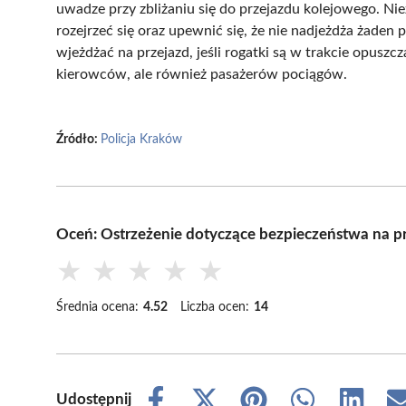
uwadze przy zbliżaniu się do przejazdu kolejowego. Nie
rozejrzeć się oraz upewnić się, że nie nadjeżdża żaden p
wjeżdżać na przejazd, jeśli rogatki są w trakcie opuszc
kierowców, ale również pasażerów pociągów.
Źródło:
Policja Kraków
Oceń: Ostrzeżenie dotyczące bezpieczeństwa na 
★
★
★
★
★
Średnia ocena:
4.52
Liczba ocen:
14
Udostępnij
Share
Share
Share
Share
Share