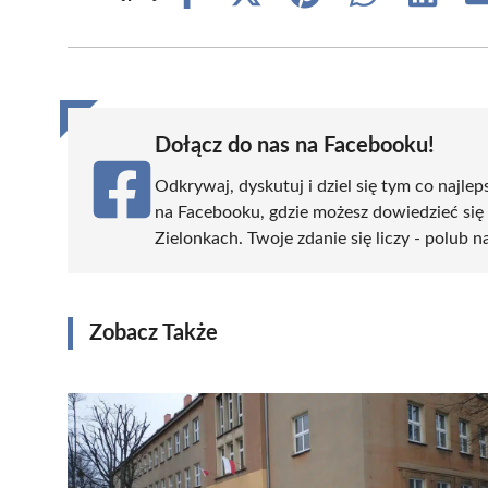
on
on
on
on
on
Facebook
X
Pinterest
WhatsApp
LinkedIn
(Twitter)
Dołącz do nas na Facebooku!
Odkrywaj, dyskutuj i dziel się tym co najlep
na Facebooku, gdzie możesz dowiedzieć się
Zielonkach. Twoje zdanie się liczy - polub n
Zobacz Także