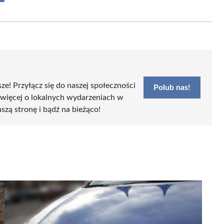
on
Email
sze! Przyłącz się do naszej społeczności
Polub nas!
 więcej o lokalnych wydarzeniach w
aszą stronę i bądź na bieżąco!