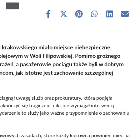
Share
Share
Share
Share
Share
Share
on
on
on
on
on
on
Facebook
X
Pinterest
WhatsApp
LinkedIn
Email
(Twitter)
tu krakowskiego miało miejsce niebezpieczne
olejowym w Woli Filipowskiej. Pomimo groźnego
brażeń, a pasażerowie pociągu także byli w dobrym
com, jak istotne jest zachowanie szczególnej
yciągnął uwagę służb oraz prokuratury, która podjęła
akończyć się tragicznie, nikt nie wymagał interwencji
darzenie to służy jako ważne przypomnienie o zachowaniu
awowych zasadach, które każdy kierowca powinien mieć na