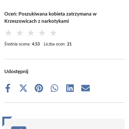
Oceń: Poszukiwana kobieta zatrzymana w
Krzeszowicach z narkotykami
★
★
★
★
★
Średnia ocena:
4.53
Liczba ocen:
21
Udostępnij
Share
Share
Share
Share
Share
Share
on
on
on
on
on
on
Facebook
X
Pinterest
WhatsApp
LinkedIn
Email
(Twitter)