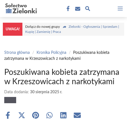
Przejdź
M
do
treści
Dołącz do nowej grupy
Zielonki - Ogłoszenia | Sprzedam |
UWAGA!
Kupię | Zamienię | Praca
Strona główna
/
Kronika Policyjna
/
Poszukiwana kobieta
zatrzymana w Krzeszowicach z narkotykami
Poszukiwana kobieta zatrzymana
w Krzeszowicach z narkotykami
Data dodania:
30 sierpnia 2025 r.
Share
Share
Share
Share
Share
Share
on
on
on
on
on
on
Facebook
X
Pinterest
WhatsApp
LinkedIn
Email