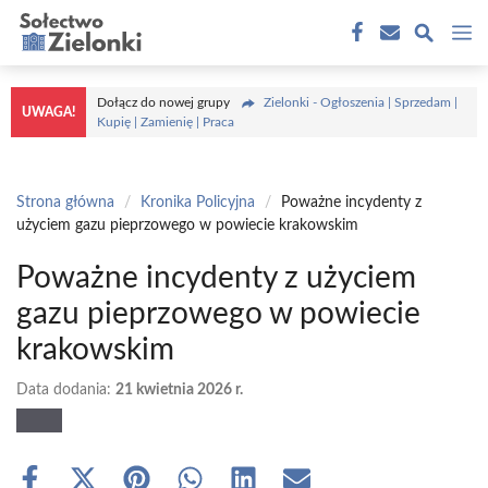
Przejdź
M
do
treści
Dołącz do nowej grupy
Zielonki - Ogłoszenia | Sprzedam |
UWAGA!
Kupię | Zamienię | Praca
Strona główna
/
Kronika Policyjna
/
Poważne incydenty z
użyciem gazu pieprzowego w powiecie krakowskim
Poważne incydenty z użyciem
gazu pieprzowego w powiecie
krakowskim
Data dodania:
21 kwietnia 2026 r.
Share
Share
Share
Share
Share
Share