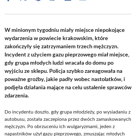
on
on
on
on
on
on
Facebook
X
Pinterest
WhatsApp
LinkedIn
Email
(Twitter)
W minionym tygodniu miały miejsce niepokojące
wydarzenia w powiecie krakowskim, które
zakończyły się zatrzymaniem trzech mężczyzn.
Incydent z użyciem gazu pieprzowego miał miejsce,
gdy grupa młodych ludzi wracała do domu po
wyjściu ze sklepu. Policja szybko zareagowała na
poważne groźby, jakie padły wobec nastolatków, i
podjęła działania mające na celu ustalenie sprawców
zdarzenia.
Do incydentu doszło, gdy grupa młodzieży, po wysiadaniu z
autobusu, została zaczepiona przez dwóch zamaskowanych
mężczyzn. Po obrzuceniu ich wulgaryzmami, jeden z
napastników użył gazu pieprzowego, zmuszając młodych