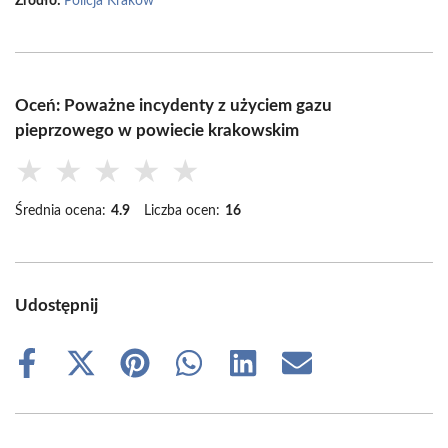
Źródło:
Policja Kraków
Oceń: Poważne incydenty z użyciem gazu
pieprzowego w powiecie krakowskim
★
★
★
★
★
Średnia ocena:
4.9
Liczba ocen:
16
Udostępnij
Share
Share
Share
Share
Share
Share
on
on
on
on
on
on
Facebook
X
Pinterest
WhatsApp
LinkedIn
Email
(Twitter)