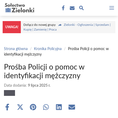
Przejdź
M
do
treści
Dołącz do nowej grupy
Zielonki - Ogłoszenia | Sprzedam |
UWAGA!
Kupię | Zamienię | Praca
Strona główna
/
Kronika Policyjna
/
Prośba Policji o pomoc w
identyfikacji mężczyzny
Prośba Policji o pomoc w
identyfikacji mężczyzny
Data dodania:
9 lipca 2025 r.
Share
Share
Share
Share
Share
Share
on
on
on
on
on
on
Facebook
X
Pinterest
WhatsApp
LinkedIn
Email