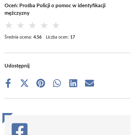
Oceń: Prośba Policji o pomoc w identyfikacji
mężczyzny
★
★
★
★
★
Średnia ocena:
4.56
Liczba ocen:
17
Udostępnij
Share
Share
Share
Share
Share
Share
on
on
on
on
on
on
Facebook
X
Pinterest
WhatsApp
LinkedIn
Email
(Twitter)