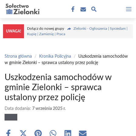
Przejdź
M
do
treści
Dołącz do nowej grupy
Zielonki - Ogłoszenia | Sprzedam |
UWAGA!
Kupię | Zamienię | Praca
Strona główna
/
Kronika Policyjna
/
Uszkodzenia samochodów
w gminie Zielonki – sprawca ustalony przez policję
Uszkodzenia samochodów w
gminie Zielonki – sprawca
ustalony przez policję
Data dodania:
7 września 2025 r.
Share
Share
Share
Share
Share
Share