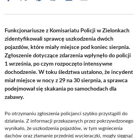
on
on
on
on
on
on
Facebook
X
Pinterest
WhatsApp
LinkedIn
Email
(Twitter)
Funkcjonariusze z Komisariatu Policji w Zielonkach
zidentyfikowali sprawcę uszkodzenia dwóch
pojazdów, które miały miejsce pod koniec sierpnia.
Zgłoszenie dotyczące zdarzenia wpłynęło do policji
1 września, po czym rozpoczęto intensywne
dochodzenie. W toku śledztwa ustalono, że incydent
miał miejsce w nocy z 29 na 30 sierpnia, a sprawca
podejmował się skakania po samochodach dla
zabawy.
Po otrzymaniu zgłoszenia policjanci szybko przystąpili do
działania. Z informacji przekazanych przez pokrzywdzonego
wynikało, że uszkodzenia pojazdów, w tym wgniecenia
dachów oraz złamanie przedniej wycieraczki, mogły sięgnąć