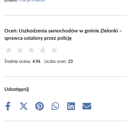
Źródło:
Policja Kraków
Oceń: Uszkodzenia samochodów w gminie Zielonki –
sprawca ustalony przez policję
★
★
★
★
★
Średnia ocena:
4.96
Liczba ocen:
23
Udostępnij
Share
Share
Share
Share
Share
Share
on
on
on
on
on
on
Facebook
X
Pinterest
WhatsApp
LinkedIn
Email
(Twitter)