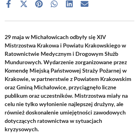
Share
Share
Share
Share
Share
Share
on
on
on
on
on
on
Facebook
X
Pinterest
WhatsApp
LinkedIn
Email
(Twitter)
29 maja w Michałowicach odbyły się XIV
Mistrzostwa Krakowa i Powiatu Krakowskiego w
Ratownictwie Medycznym i Drogowym Służb
Mundurowych. Wydarzenie zorganizowane przez
Komendę Miejską Państwowej Straży Pożarnej w
Krakowie, w partnerstwie z Powiatem Krakowskim
oraz Gminą Michałowice, przyciągnęło liczne
publikum oraz uczestników. Mistrzostwa miały na
celu nie tylko wyłonienie najlepszej drużyny, ale
również doskonalenie umiejętności zawodowych
dotyczących ratownictwa w sytuacjach
kryzysowych.