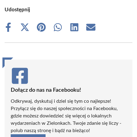
Udostępnij
Share
Share
Share
Share
Share
Share
on
on
on
on
on
on
Facebook
X
Pinterest
WhatsApp
LinkedIn
Email
(Twitter)
Dołącz do nas na Facebooku!
Odkrywaj, dyskutuj i dziel się tym co najlepsze!
Przyłącz się do naszej społeczności na Facebooku,
gdzie możesz dowiedzieć się więcej o lokalnych
wydarzeniach w Zielonkach. Twoje zdanie się liczy -
polub naszą stronę i bądź na bieżąco!