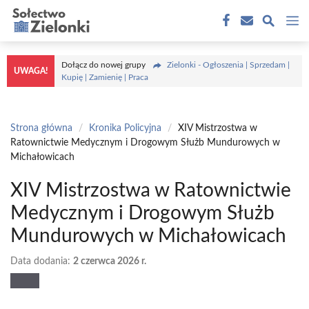
Przejdź
M
do
treści
Dołącz do nowej grupy
Zielonki - Ogłoszenia | Sprzedam |
UWAGA!
Kupię | Zamienię | Praca
Strona główna
/
Kronika Policyjna
/
XIV Mistrzostwa w
Ratownictwie Medycznym i Drogowym Służb Mundurowych w
Michałowicach
XIV Mistrzostwa w Ratownictwie
Medycznym i Drogowym Służb
Mundurowych w Michałowicach
Data dodania:
2 czerwca 2026 r.