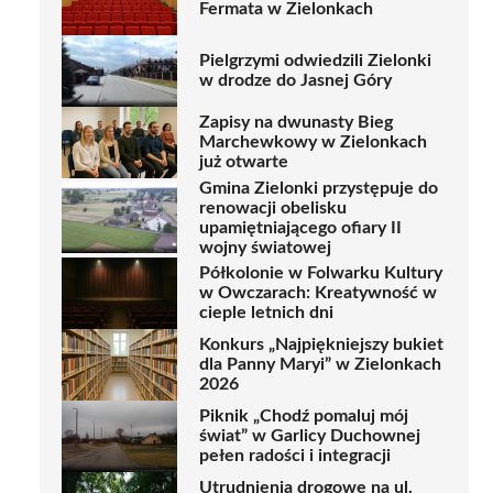
Fermata w Zielonkach
Pielgrzymi odwiedzili Zielonki
w drodze do Jasnej Góry
Zapisy na dwunasty Bieg
Marchewkowy w Zielonkach
już otwarte
Gmina Zielonki przystępuje do
renowacji obelisku
upamiętniającego ofiary II
wojny światowej
Półkolonie w Folwarku Kultury
w Owczarach: Kreatywność w
cieple letnich dni
Konkurs „Najpiękniejszy bukiet
dla Panny Maryi” w Zielonkach
2026
Piknik „Chodź pomaluj mój
świat” w Garlicy Duchownej
pełen radości i integracji
Utrudnienia drogowe na ul.