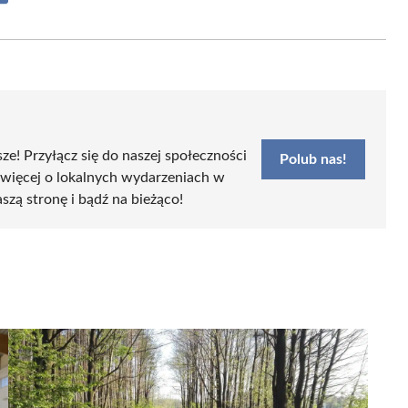
on
Email
sze! Przyłącz się do naszej społeczności
Polub nas!
 więcej o lokalnych wydarzeniach w
aszą stronę i bądź na bieżąco!