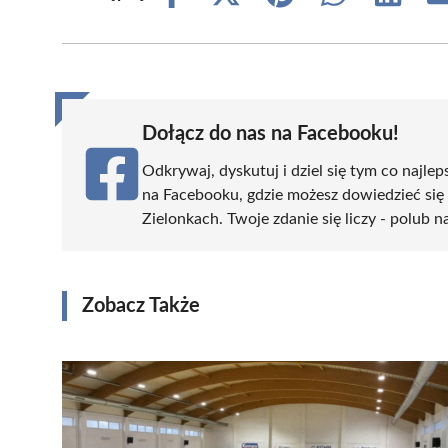
on
on
on
on
on
Facebook
X
Pinterest
WhatsApp
LinkedIn
(Twitter)
Dołącz do nas na Facebooku!
Odkrywaj, dyskutuj i dziel się tym co najlep
na Facebooku, gdzie możesz dowiedzieć się
Zielonkach. Twoje zdanie się liczy - polub n
Zobacz Także