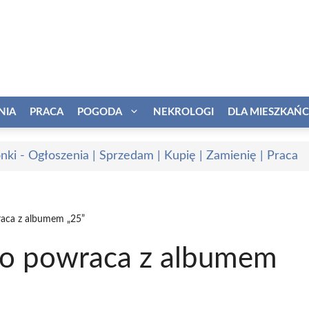
NIA
PRACA
POGODA
NEKROLOGI
DLA MIESZKAŃ
onki - Ogłoszenia | Sprzedam | Kupię | Zamienię | Praca
aca z albumem „25”
o powraca z albumem