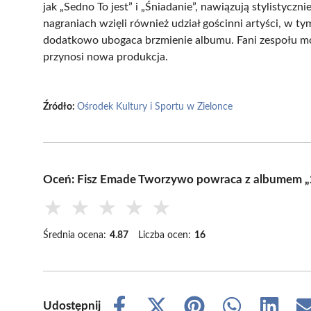
jak „Sedno To jest” i „Śniadanie”, nawiązują stylistyc
nagraniach wzięli również udział gościnni artyści, w ty
dodatkowo ubogaca brzmienie albumu. Fani zespołu mog
przynosi nowa produkcja.
Źródło:
Ośrodek Kultury i Sportu w Zielonce
Oceń: Fisz Emade Tworzywo powraca z albumem „
★
★
★
★
★
Średnia ocena:
4.87
Liczba ocen:
16
Udostępnij
Share
Share
Share
Share
Share