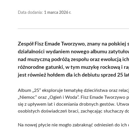
Data dodania:
1 marca 2026 r.
Zespół Fisz Emade Tworzywo, znany na polskiej 
działalności wydaniem nowego albumu zatytułowa
nad muzyczną podróżą zespołu oraz ewolucją ic
różnorodne gatunki, w tym muzykę rockową i rap
jest również hołdem dla ich debiutu sprzed 25 la
Album „25” eksploruje tematykę dzieciństwa oraz relac
„Niemoc” oraz „Ogień i Woda”. Fisz Emade Tworzywo p
się z upływem lat i doceniania drobnych gestów. Utwory
osobistych doświadczeń braci, zachęcając słuchaczy do
Na nowej płycie nie mogło zabraknąć odniesień do ich 