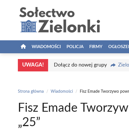
Przejdź
do
treści
WIADOMOŚCI
POLICJA
FIRMY
OGŁOSZE
UWAGA!
Dołącz do nowej grupy
Ziel
Strona główna
/
Wiadomości
/
Fisz Emade Tworzywo powr
Fisz Emade Tworzyw
„25”