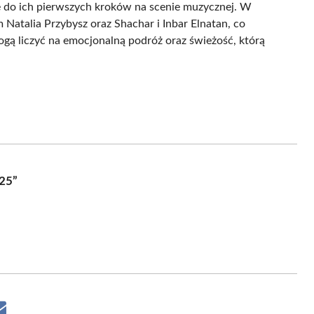
znie do ich pierwszych kroków na scenie muzycznej. W
m Natalia Przybysz oraz Shachar i Inbar Elnatan, co
ą liczyć na emocjonalną podróż oraz świeżość, którą
25”
Share