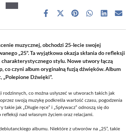
Share
Share
Share
Share
Share
Share
on
on
on
on
on
on
Facebook
X
Pinterest
WhatsApp
LinkedIn
Email
(Twitter)
scenie muzycznej, obchodzi 25-lecie swojej
nego „25”. Ta wyjątkowa okazja skłania do refleksji
h charakterystycznego stylu. Nowe utwory łączą
, co czyni album oryginalną fuzją dźwięków. Album
t, „Polepione Dźwięki”.
ji rodzinnych, co można usłyszeć w utworach takich jak
oprzez swoją muzykę podkreśla wartość czasu, pogodzenia
 takie jak „Długie ręce” i „Spływacz” odnoszą się do
 refleksji nad własnym życiem oraz relacjami.
debiutanckiego albumu. Niektóre z utworów na „25”, takie