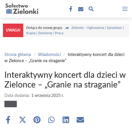
Przejdź
M
do
treści
Dołącz do nowej grupy
Zielonki - Ogłoszenia | Sprzedam |
UWAGA!
Kupię | Zamienię | Praca
Strona główna
/
Wiadomości
/
Interaktywny koncert dla dzieci
w Zielonce – „Granie na straganie”
Interaktywny koncert dla dzieci w
Zielonce – „Granie na straganie”
Data dodania:
1 września 2025 r.
Share
Share
Share
Share
Share
Share
on
on
on
on
on
on
Facebook
X
Pinterest
WhatsApp
LinkedIn
Email