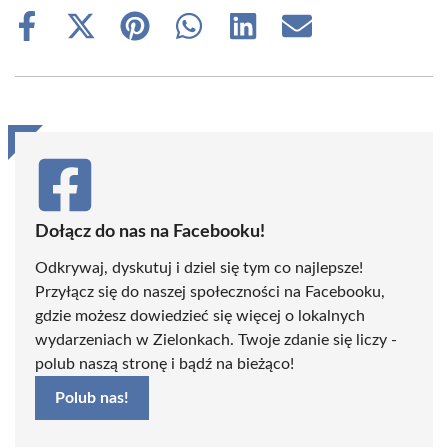
Share
Share
Share
Share
Share
Share
on
on
on
on
on
on
Facebook
X
Pinterest
WhatsApp
LinkedIn
Email
(Twitter)
Dołącz do nas na Facebooku!
Odkrywaj, dyskutuj i dziel się tym co najlepsze!
Przyłącz się do naszej społeczności na Facebooku,
gdzie możesz dowiedzieć się więcej o lokalnych
wydarzeniach w Zielonkach. Twoje zdanie się liczy -
polub naszą stronę i bądź na bieżąco!
Polub nas!