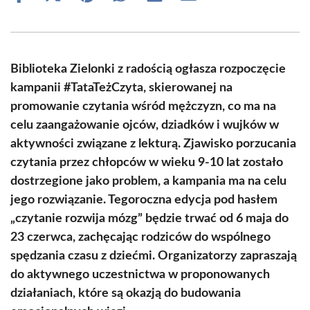
on
on
on
on
on
on
Facebook
X
Pinterest
WhatsApp
LinkedIn
Email
(Twitter)
Biblioteka Zielonki z radością ogłasza rozpoczęcie
kampanii #TataTeżCzyta, skierowanej na
promowanie czytania wśród mężczyzn, co ma na
celu zaangażowanie ojców, dziadków i wujków w
aktywności związane z lekturą. Zjawisko porzucania
czytania przez chłopców w wieku 9-10 lat zostało
dostrzegione jako problem, a kampania ma na celu
jego rozwiązanie. Tegoroczna edycja pod hasłem
„czytanie rozwija mózg” będzie trwać od 6 maja do
23 czerwca, zachęcając rodziców do wspólnego
spędzania czasu z dziećmi. Organizatorzy zapraszają
do aktywnego uczestnictwa w proponowanych
działaniach, które są okazją do budowania