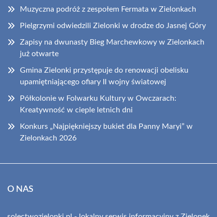
Muzyczna podróż z zespołem Fermata w Zielonkach
Pielgrzymi odwiedzili Zielonki w drodze do Jasnej Góry
Zapisy na dwunasty Bieg Marchewkowy w Zielonkach
już otwarte
Gmina Zielonki przystępuje do renowacji obelisku
upamiętniającego ofiary II wojny światowej
Półkolonie w Folwarku Kultury w Owczarach:
Kreatywność w cieple letnich dni
Konkurs „Najpiękniejszy bukiet dla Panny Maryi” w
Zielonkach 2026
O NAS
solectwozielonki.pl - lokalny serwis informacyjny z Zielonek