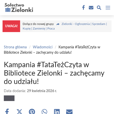
Przejdź
M
do
treści
Dołącz do nowej grupy
Zielonki - Ogłoszenia | Sprzedam |
UWAGA!
Kupię | Zamienię | Praca
Strona główna
/
Wiadomości
/
Kampania #TataTeżCzyta w
Bibliotece Zielonki – zachęcamy do udziału!
Kampania #TataTeżCzyta w
Bibliotece Zielonki – zachęcamy
do udziału!
Data dodania:
29 kwietnia 2026 r.
Share
Share
Share
Share
Share
Share