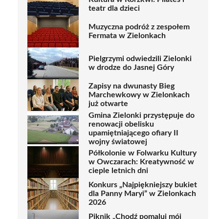
teatr dla dzieci
Muzyczna podróż z zespołem
Fermata w Zielonkach
Pielgrzymi odwiedzili Zielonki
w drodze do Jasnej Góry
Zapisy na dwunasty Bieg
Marchewkowy w Zielonkach
już otwarte
Gmina Zielonki przystępuje do
renowacji obelisku
upamiętniającego ofiary II
wojny światowej
Półkolonie w Folwarku Kultury
w Owczarach: Kreatywność w
cieple letnich dni
Konkurs „Najpiękniejszy bukiet
dla Panny Maryi” w Zielonkach
2026
Piknik „Chodź pomaluj mój