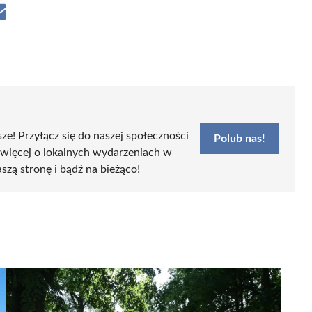
Share
on
Email
sze! Przyłącz się do naszej społeczności
Polub nas!
 więcej o lokalnych wydarzeniach w
aszą stronę i bądź na bieżąco!