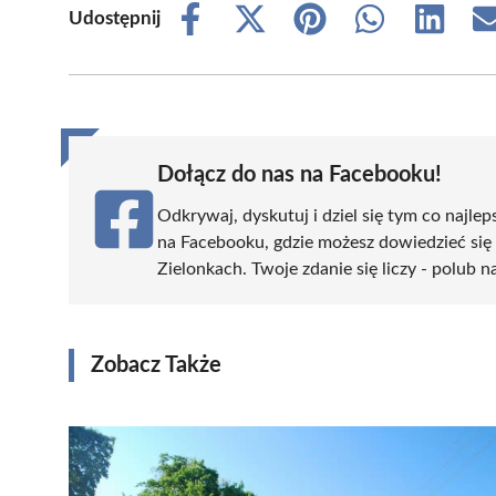
Udostępnij
Share
Share
Share
Share
Share
on
on
on
on
on
Facebook
X
Pinterest
WhatsApp
LinkedIn
(Twitter)
Dołącz do nas na Facebooku!
Odkrywaj, dyskutuj i dziel się tym co najlep
na Facebooku, gdzie możesz dowiedzieć się
Zielonkach. Twoje zdanie się liczy - polub n
Zobacz Także