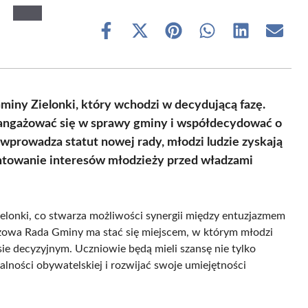
Share
Share
Share
Share
Share
Share
on
on
on
on
on
on
Facebook
X
Pinterest
WhatsApp
LinkedIn
Email
(Twitter)
ny Zielonki, który wchodzi w decydującą fazę.
aangażować się w sprawy gminy i współdecydować o
 wprowadza statut nowej rady, młodzi ludzie zyskają
entowanie interesów młodzieży przed władzami
elonki, co stwarza możliwości synergii między entuzjazmem
owa Rada Gminy ma stać się miejscem, w którym młodzi
ie decyzyjnym. Uczniowie będą mieli szansę nie tylko
alności obywatelskiej i rozwijać swoje umiejętności