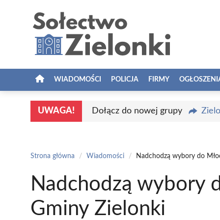
Przejdź
do
treści
WIADOMOŚCI
POLICJA
FIRMY
OGŁOSZENI
UWAGA!
Dołącz do nowej grupy
Ziel
Strona główna
/
Wiadomości
/
Nadchodzą wybory do Młod
Nadchodzą wybory d
Gminy Zielonki