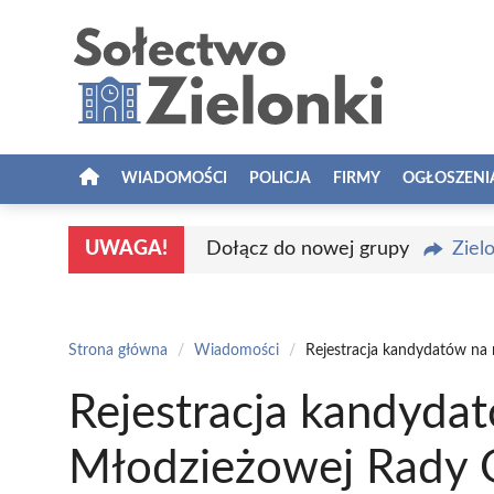
Przejdź
do
treści
WIADOMOŚCI
POLICJA
FIRMY
OGŁOSZENI
UWAGA!
Dołącz do nowej grupy
Ziel
Strona główna
/
Wiadomości
/
Rejestracja kandydatów na
Rejestracja kandyda
Młodzieżowej Rady G