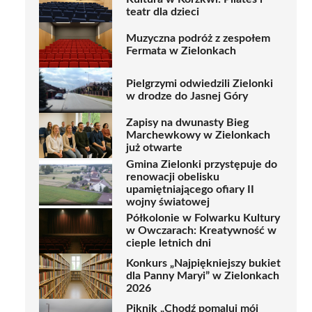
teatr dla dzieci
Muzyczna podróż z zespołem
Fermata w Zielonkach
Pielgrzymi odwiedzili Zielonki
w drodze do Jasnej Góry
Zapisy na dwunasty Bieg
Marchewkowy w Zielonkach
już otwarte
Gmina Zielonki przystępuje do
renowacji obelisku
upamiętniającego ofiary II
wojny światowej
Półkolonie w Folwarku Kultury
w Owczarach: Kreatywność w
cieple letnich dni
Konkurs „Najpiękniejszy bukiet
dla Panny Maryi” w Zielonkach
2026
Piknik „Chodź pomaluj mój