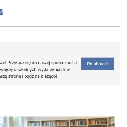
Share
on
Email
sze! Przyłącz się do naszej społeczności
Polub nas!
 więcej o lokalnych wydarzeniach w
aszą stronę i bądź na bieżąco!