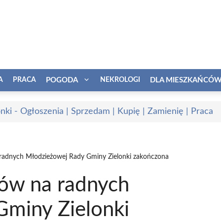
A
PRACA
POGODA
NEKROLOGI
DLA MIESZKAŃCÓ
onki - Ogłoszenia | Sprzedam | Kupię | Zamienię | Praca
 radnych Młodzieżowej Rady Gminy Zielonki zakończona
tów na radnych
miny Zielonki