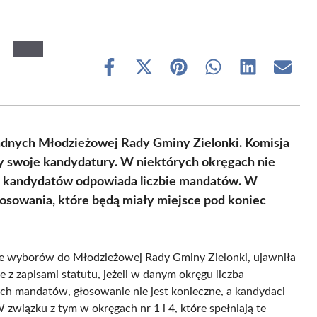
Share
Share
Share
Share
Share
Share
on
on
on
on
on
on
Facebook
X
Pinterest
WhatsApp
LinkedIn
Email
(Twitter)
adnych Młodzieżowej Rady Gminy Zielonki. Komisja
ły swoje kandydatury. W niektórych okręgach nie
ch kandydatów odpowiada liczbie mandatów. W
osowania, które będą miały miejsce pod koniec
e wyborów do Młodzieżowej Rady Gminy Zielonki, ujawniła
 z zapisami statutu, jeżeli w danym okręgu liczba
ch mandatów, głosowanie nie jest konieczne, a kandydaci
związku z tym w okręgach nr 1 i 4, które spełniają te