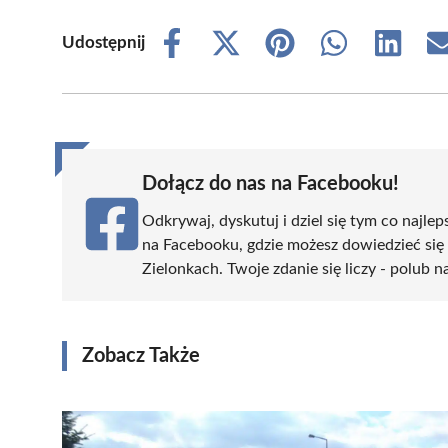
Udostępnij
Share
Share
Share
Share
Share
on
on
on
on
on
Facebook
X
Pinterest
WhatsApp
LinkedIn
(Twitter)
Dołącz do nas na Facebooku!
Odkrywaj, dyskutuj i dziel się tym co najlep
na Facebooku, gdzie możesz dowiedzieć się
Zielonkach. Twoje zdanie się liczy - polub n
Zobacz Także