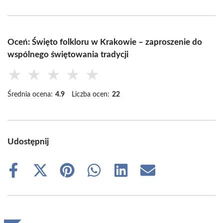
Oceń: Święto folkloru w Krakowie – zaproszenie do
wspólnego świętowania tradycji
★
★
★
★
★
Średnia ocena:
4.9
Liczba ocen:
22
Udostępnij
Share
Share
Share
Share
Share
Share
on
on
on
on
on
on
Facebook
X
Pinterest
WhatsApp
LinkedIn
Email
(Twitter)