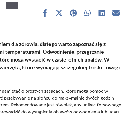
Share
Share
Share
Share
Share
Share
on
on
on
on
on
on
Facebook
X
Pinterest
WhatsApp
LinkedIn
Email
(Twitter)
niem dla zdrowia, dlatego warto zapoznać się z
mi temperaturami. Odwodnienie, przegrzanie
które mogą wystąpić w czasie letnich upałów. W
zwierzęta, które wymagają szczególnej troski i uwagi
y pamiętać o prostych zasadach, które mogą pomóc w
yć przebywanie na słońcu do maksymalnie dwóch godzin
ltrem. Rekomendowane jest również, aby unikać forsownego
e prowadzić do wystąpienia objawów odwodnienia lub udaru