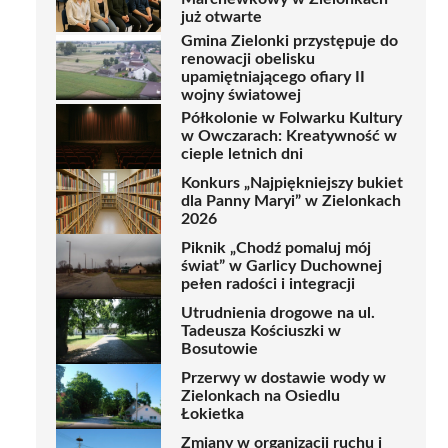
już otwarte
Gmina Zielonki przystępuje do
renowacji obelisku
upamiętniającego ofiary II
wojny światowej
Półkolonie w Folwarku Kultury
w Owczarach: Kreatywność w
cieple letnich dni
Konkurs „Najpiękniejszy bukiet
dla Panny Maryi” w Zielonkach
2026
Piknik „Chodź pomaluj mój
świat” w Garlicy Duchownej
pełen radości i integracji
Utrudnienia drogowe na ul.
Tadeusza Kościuszki w
Bosutowie
Przerwy w dostawie wody w
Zielonkach na Osiedlu
Łokietka
Zmiany w organizacji ruchu i