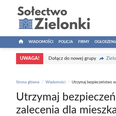
Przejdź
do
treści
WIADOMOŚCI
POLICJA
FIRMY
OGŁOSZENI
UWAGA!
Dołącz do nowej grupy
Ziel
Strona główna
/
Wiadomości
/
Utrzymaj bezpieczeństwo w 
Utrzymaj bezpieczeń
zalecenia dla miesz