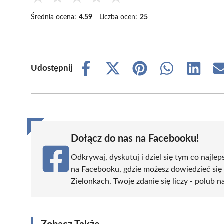
Średnia ocena:
4.59
Liczba ocen:
25
Udostępnij
Share
Share
Share
Share
Share
on
on
on
on
on
Facebook
X
Pinterest
WhatsApp
LinkedIn
(Twitter)
Dołącz do nas na Facebooku!
Odkrywaj, dyskutuj i dziel się tym co najlep
na Facebooku, gdzie możesz dowiedzieć się
Zielonkach. Twoje zdanie się liczy - polub n