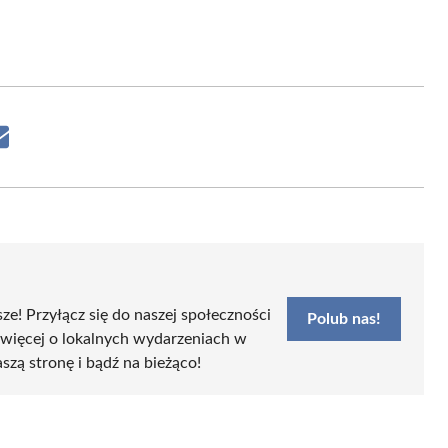
Share
on
Email
sze! Przyłącz się do naszej społeczności
Polub nas!
 więcej o lokalnych wydarzeniach w
aszą stronę i bądź na bieżąco!