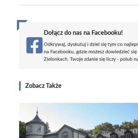
Facebook
X
Pinterest
WhatsApp
LinkedIn
(Twitter)
Dołącz do nas na Facebooku!
Odkrywaj, dyskutuj i dziel się tym co najlep
na Facebooku, gdzie możesz dowiedzieć się
Zielonkach. Twoje zdanie się liczy - polub n
Zobacz Także