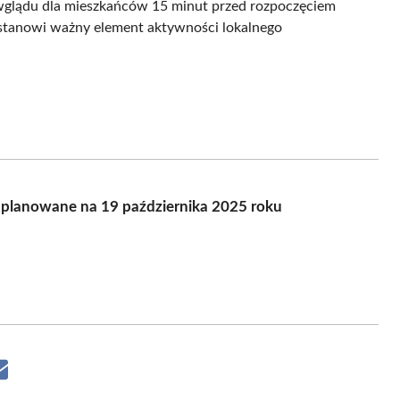
 wglądu dla mieszkańców 15 minut przed rozpoczęciem
stanowi ważny element aktywności lokalnego
aplanowane na 19 października 2025 roku
Share
on