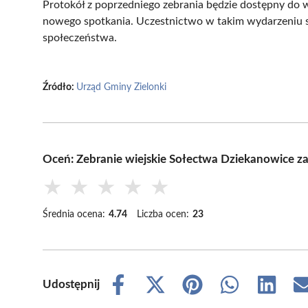
Protokół z poprzedniego zebrania będzie dostępny do
nowego spotkania. Uczestnictwo w takim wydarzeniu 
społeczeństwa.
Źródło:
Urząd Gminy Zielonki
Oceń: Zebranie wiejskie Sołectwa Dziekanowice z
★
★
★
★
★
Średnia ocena:
4.74
Liczba ocen:
23
Udostępnij
Share
Share
Share
Share
Share
on
on
on
on
on