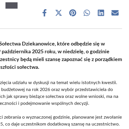
Share
Share
Share
Share
Share
Share
on
on
on
on
on
on
Facebook
X
Pinterest
WhatsApp
LinkedIn
Email
(Twitter)
 Sołectwa Dziekanowice, które odbędzie się w
 października 2025 roku, w niedzielę, o godzinie
estnicy będą mieli szansę zapoznać się z porządkiem
szłości sołectwa.
ęcia udziału w dyskusji na temat wielu istotnych kwestii.
ły budżetowej na rok 2026 oraz wybór przedstawiciela do
ch jak sprawy bieżące sołectwa oraz wolne wnioski, ma na
eczności i podejmowanie wspólnych decyzji.
 zebrania o wyznaczonej godzinie, planowane jest zwołanie
.15, co daje uczestnikom dodatkową szansę na uczestnictwo.