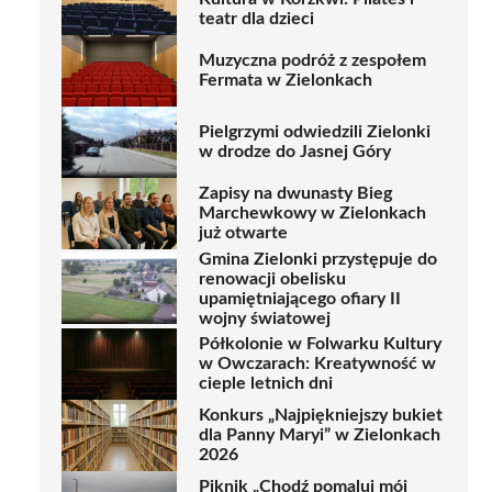
teatr dla dzieci
Muzyczna podróż z zespołem
Fermata w Zielonkach
Pielgrzymi odwiedzili Zielonki
w drodze do Jasnej Góry
Zapisy na dwunasty Bieg
Marchewkowy w Zielonkach
już otwarte
Gmina Zielonki przystępuje do
renowacji obelisku
upamiętniającego ofiary II
wojny światowej
Półkolonie w Folwarku Kultury
w Owczarach: Kreatywność w
cieple letnich dni
Konkurs „Najpiękniejszy bukiet
dla Panny Maryi” w Zielonkach
2026
Piknik „Chodź pomaluj mój