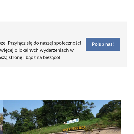
Email
sze! Przyłącz się do naszej społeczności
Polub nas!
 więcej o lokalnych wydarzeniach w
aszą stronę i bądź na bieżąco!