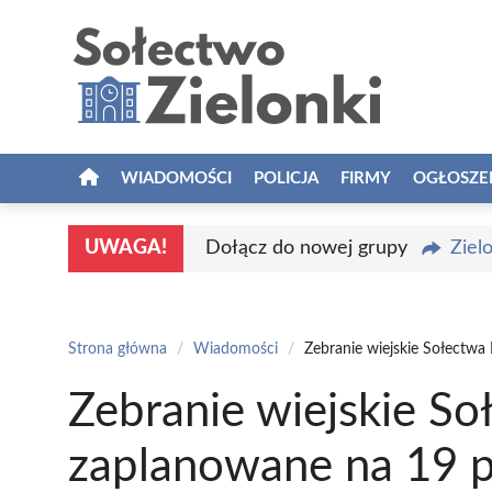
Przejdź
do
treści
WIADOMOŚCI
POLICJA
FIRMY
OGŁOSZE
UWAGA!
Dołącz do nowej grupy
Ziel
Strona główna
/
Wiadomości
/
Zebranie wiejskie Sołectwa
Zebranie wiejskie S
zaplanowane na 19 p