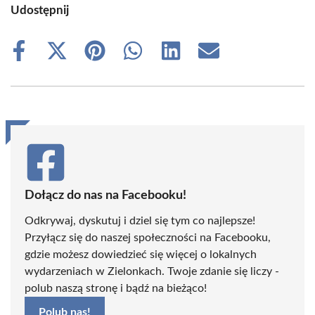
Udostępnij
Share
Share
Share
Share
Share
Share
on
on
on
on
on
on
Facebook
X
Pinterest
WhatsApp
LinkedIn
Email
(Twitter)
Dołącz do nas na Facebooku!
Odkrywaj, dyskutuj i dziel się tym co najlepsze!
Przyłącz się do naszej społeczności na Facebooku,
gdzie możesz dowiedzieć się więcej o lokalnych
wydarzeniach w Zielonkach. Twoje zdanie się liczy -
polub naszą stronę i bądź na bieżąco!
Polub nas!