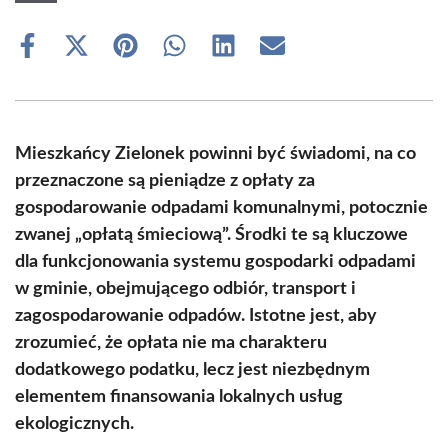
Share
Share
Share
Share
Share
Share
on
on
on
on
on
on
Facebook
X
Pinterest
WhatsApp
LinkedIn
Email
(Twitter)
Mieszkańcy Zielonek powinni być świadomi, na co
przeznaczone są pieniądze z opłaty za
gospodarowanie odpadami komunalnymi, potocznie
zwanej „opłatą śmieciową”. Środki te są kluczowe
dla funkcjonowania systemu gospodarki odpadami
w gminie, obejmującego odbiór, transport i
zagospodarowanie odpadów. Istotne jest, aby
zrozumieć, że opłata nie ma charakteru
dodatkowego podatku, lecz jest niezbędnym
elementem finansowania lokalnych usług
ekologicznych.