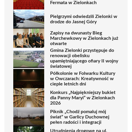
Fermata w Zielonkach
Pielgrzymi odwiedzili Zielonki w
drodze do Jasnej Góry
Zapisy na dwunasty Bieg
Marchewkowy w Zielonkach już
otwarte
Gmina Zielonki przystępuje do
renowacji obelisku
upamiętniającego ofiary II wojny
światowej
Półkolonie w Folwarku Kultury
w Owczarach: Kreatywność w
cieple letnich dni
Konkurs „Najpiękniejszy bukiet
dla Panny Maryi” w Zielonkach
2026
Piknik „Chodź pomaluj mój
świat” w Garlicy Duchownej
pełen radości i integracji
Utrudnienia drogowe na ul.