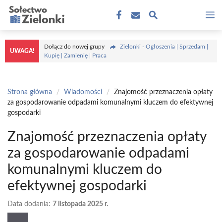
Przejdź
M
do
treści
Dołącz do nowej grupy
Zielonki - Ogłoszenia | Sprzedam |
UWAGA!
Kupię | Zamienię | Praca
Strona główna
/
Wiadomości
/
Znajomość przeznaczenia opłaty
za gospodarowanie odpadami komunalnymi kluczem do efektywnej
gospodarki
Znajomość przeznaczenia opłaty
za gospodarowanie odpadami
komunalnymi kluczem do
efektywnej gospodarki
Data dodania:
7 listopada 2025 r.