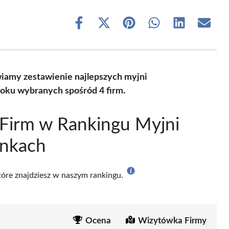
Share
Share
Share
Share
Share
Share
on
on
on
on
on
on
Facebook
X
Pinterest
WhatsApp
LinkedIn
Email
(Twitter)
iamy zestawienie najlepszych myjni
oku wybranych spośród 4 firm.
Firm w Rankingu Myjni
nkach
które znajdziesz w naszym rankingu.
Ocena
Wizytówka Firmy