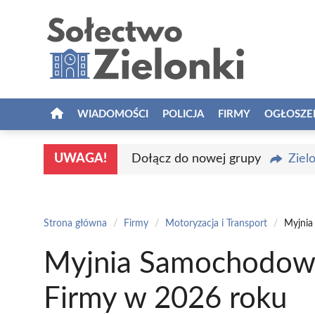
Przejdź
do
treści
WIADOMOŚCI
POLICJA
FIRMY
OGŁOSZE
UWAGA!
Dołącz do nowej grupy
Ziel
Strona główna
/
Firmy
/
Motoryzacja i Transport
/
Myjnia
Myjnia Samochodowa 
Firmy w 2026 roku