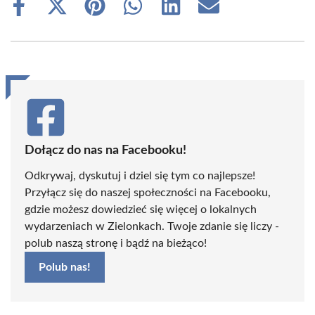
Share
Share
Share
Share
Share
Share
on
on
on
on
on
on
Facebook
X
Pinterest
WhatsApp
LinkedIn
Email
(Twitter)
Dołącz do nas na Facebooku!
Odkrywaj, dyskutuj i dziel się tym co najlepsze!
Przyłącz się do naszej społeczności na Facebooku,
gdzie możesz dowiedzieć się więcej o lokalnych
wydarzeniach w Zielonkach. Twoje zdanie się liczy -
polub naszą stronę i bądź na bieżąco!
Polub nas!