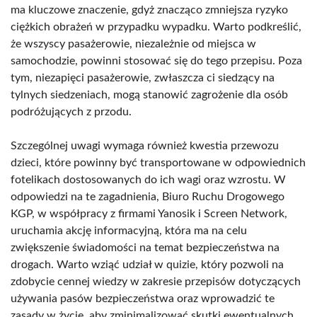
ma kluczowe znaczenie, gdyż znacząco zmniejsza ryzyko
ciężkich obrażeń w przypadku wypadku. Warto podkreślić,
że wszyscy pasażerowie, niezależnie od miejsca w
samochodzie, powinni stosować się do tego przepisu. Poza
tym, niezapięci pasażerowie, zwłaszcza ci siedzący na
tylnych siedzeniach, mogą stanowić zagrożenie dla osób
podróżujących z przodu.
Szczególnej uwagi wymaga również kwestia przewozu
dzieci, które powinny być transportowane w odpowiednich
fotelikach dostosowanych do ich wagi oraz wzrostu. W
odpowiedzi na te zagadnienia, Biuro Ruchu Drogowego
KGP, w współpracy z firmami Yanosik i Screen Network,
uruchamia akcję informacyjną, która ma na celu
zwiększenie świadomości na temat bezpieczeństwa na
drogach. Warto wziąć udział w quizie, który pozwoli na
zdobycie cennej wiedzy w zakresie przepisów dotyczących
używania pasów bezpieczeństwa oraz wprowadzić te
zasady w życie, aby zminimalizować skutki ewentualnych