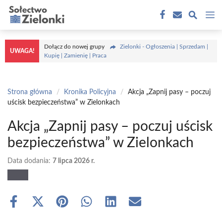
Przejdź
M
do
treści
Dołącz do nowej grupy
Zielonki - Ogłoszenia | Sprzedam |
UWAGA!
Kupię | Zamienię | Praca
Strona główna
/
Kronika Policyjna
/
Akcja „Zapnij pasy – poczuj
uścisk bezpieczeństwa” w Zielonkach
Akcja „Zapnij pasy – poczuj uścisk
bezpieczeństwa” w Zielonkach
Data dodania:
7 lipca 2026 r.
Share
Share
Share
Share
Share
Share
on
on
on
on
on
on
Facebook
X
Pinterest
WhatsApp
LinkedIn
Email