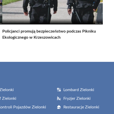
Policjanci promują bezpieczeństwo podczas Pikniku
Ekologicznego w Krzeszowicach
Zielonki
Lombard Zielonki
f Zielonki
Fryzjer Zielonki
Kontroli Pojazdów Zielonki
Restauracje Zielonki