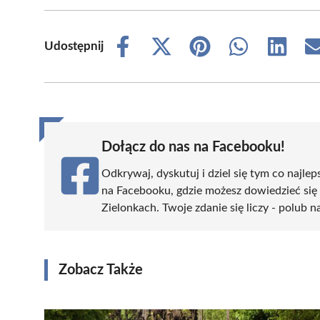
Udostępnij
Share
Share
Share
Share
Share
on
on
on
on
on
Facebook
X
Pinterest
WhatsApp
LinkedIn
(Twitter)
Dołącz do nas na Facebooku!
Odkrywaj, dyskutuj i dziel się tym co najlep
na Facebooku, gdzie możesz dowiedzieć się
Zielonkach. Twoje zdanie się liczy - polub n
Zobacz Także