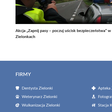
Akcja „Zapnij pasy – poczuj uścisk bezpieczeństwa” w
Zielonkach
FIRMY
Dentysta Zielonki
Apteka 
Weterynarz Zielonki
Fotogra
Wulkanizacja Zielonki
Stacja 