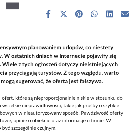
Share
Share
Share
Share
Share
Share
on
on
on
on
on
on
Facebook
X
Pinterest
WhatsApp
LinkedIn
Email
(Twitter)
ntensywnym planowaniem urlopów, co niestety
. W ostatnich dniach w Internecie pojawiły się
 Wiele z tych ogłoszeń dotyczy nieistniejących
ęcia przyciągają turystów. Z tego względu, warto
 mogą sugerować, że oferta jest fałszywa.
 ofert, które są nieproporcjonalnie niskie w stosunku do
szelkie nieprawidłowości, takie jak prośby o szybkie
sobowych w nieautoryzowany sposób. Pawdziwość oferty
we, opinie o obiekcie oraz informacje o firmie. W
 być szczególnie czujnym.