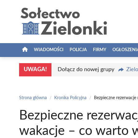
Przejdź
do
treści
WIADOMOŚCI
POLICJA
FIRMY
OGŁOSZENI
UWAGA!
Dołącz do nowej grupy
Ziel
Strona główna
/
Kronika Policyjna
/
Bezpieczne rezerwacje
Bezpieczne rezerwac
wakacje – co warto 