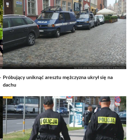
–
Próbujący uniknąć aresztu mężczyzna ukrył się na
dachu