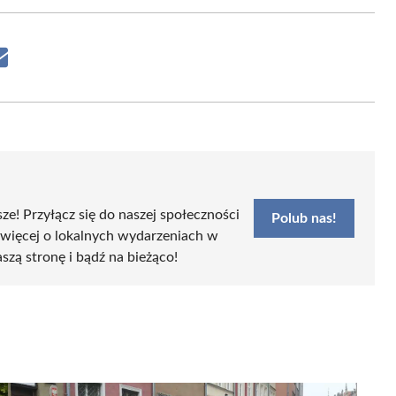
Share
on
Email
sze! Przyłącz się do naszej społeczności
Polub nas!
 więcej o lokalnych wydarzeniach w
aszą stronę i bądź na bieżąco!