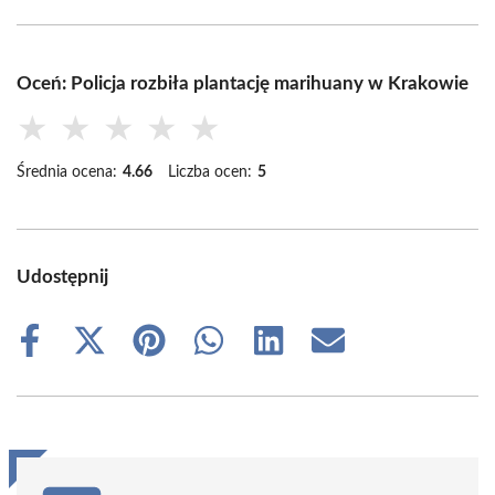
Oceń: Policja rozbiła plantację marihuany w Krakowie
★
★
★
★
★
Średnia ocena:
4.66
Liczba ocen:
5
Udostępnij
Share
Share
Share
Share
Share
Share
on
on
on
on
on
on
Facebook
X
Pinterest
WhatsApp
LinkedIn
Email
(Twitter)