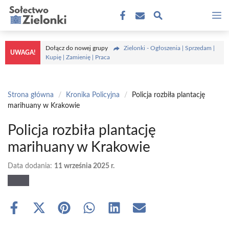
Przejdź
M
do
treści
Dołącz do nowej grupy
Zielonki - Ogłoszenia | Sprzedam |
UWAGA!
Kupię | Zamienię | Praca
Strona główna
/
Kronika Policyjna
/
Policja rozbiła plantację
marihuany w Krakowie
Policja rozbiła plantację
marihuany w Krakowie
Data dodania:
11 września 2025 r.
Share
Share
Share
Share
Share
Share
on
on
on
on
on
on
Facebook
X
Pinterest
WhatsApp
LinkedIn
Email