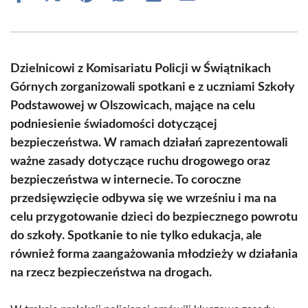
on
on
on
on
on
on
Facebook
X
Pinterest
WhatsApp
LinkedIn
Email
(Twitter)
Dzielnicowi z Komisariatu Policji w Świątnikach
Górnych zorganizowali spotkani e z uczniami Szkoły
Podstawowej w Olszowicach, mające na celu
podniesienie świadomości dotyczącej
bezpieczeństwa. W ramach działań zaprezentowali
ważne zasady dotyczące ruchu drogowego oraz
bezpieczeństwa w internecie. To coroczne
przedsięwzięcie odbywa się we wrześniu i ma na
celu przygotowanie dzieci do bezpiecznego powrotu
do szkoły. Spotkanie to nie tylko edukacja, ale
również forma zaangażowania młodzieży w działania
na rzecz bezpieczeństwa na drogach.