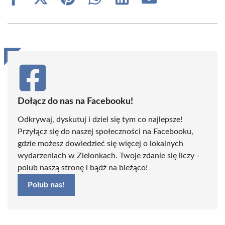
Share
Share
Share
Share
Share
Share
on
on
on
on
on
on
Facebook
X
Pinterest
WhatsApp
LinkedIn
Email
(Twitter)
Dołącz do nas na Facebooku!
Odkrywaj, dyskutuj i dziel się tym co najlepsze!
Przyłącz się do naszej społeczności na Facebooku,
gdzie możesz dowiedzieć się więcej o lokalnych
wydarzeniach w Zielonkach. Twoje zdanie się liczy -
polub naszą stronę i bądź na bieżąco!
Polub nas!