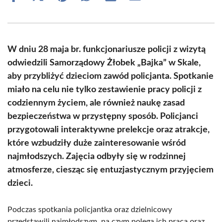
on
on
on
on
on
on
Facebook
X
Pinterest
WhatsApp
LinkedIn
Email
(Twitter)
W dniu 28 maja br. funkcjonariusze policji z wizytą
odwiedzili Samorządowy Żłobek „Bajka” w Skale,
aby przybliżyć dzieciom zawód policjanta. Spotkanie
miało na celu nie tylko zestawienie pracy policji z
codziennym życiem, ale również naukę zasad
bezpieczeństwa w przystępny sposób. Policjanci
przygotowali interaktywne prelekcje oraz atrakcje,
które wzbudziły duże zainteresowanie wśród
najmłodszych. Zajęcia odbyły się w rodzinnej
atmosferze, ciesząc się entuzjastycznym przyjęciem
dzieci.
Podczas spotkania policjantka oraz dzielnicowy
przedstawili najmłodszym, na czym polega ich praca oraz