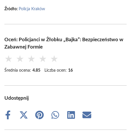
Źródło:
Policja Kraków
Oceń: Policjanci w Żłobku „Bajka”: Bezpieczeństwo w
Zabawnej Formie
★
★
★
★
★
Średnia ocena:
4.85
Liczba ocen:
16
Udostępnij
Share
Share
Share
Share
Share
Share
on
on
on
on
on
on
Facebook
X
Pinterest
WhatsApp
LinkedIn
Email
(Twitter)