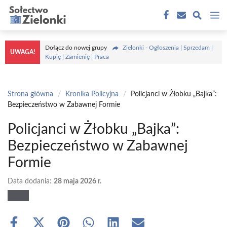
Przejdź
M
do
treści
Dołącz do nowej grupy
Zielonki - Ogłoszenia | Sprzedam |
UWAGA!
Kupię | Zamienię | Praca
Strona główna
/
Kronika Policyjna
/
Policjanci w Żłobku „Bajka”:
Bezpieczeństwo w Zabawnej Formie
Policjanci w Żłobku „Bajka”:
Bezpieczeństwo w Zabawnej
Formie
Data dodania:
28 maja 2026 r.
Share
Share
Share
Share
Share
Share