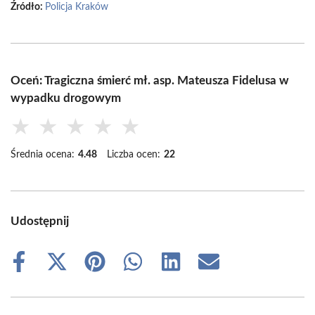
Źródło:
Policja Kraków
Oceń: Tragiczna śmierć mł. asp. Mateusza Fidelusa w
wypadku drogowym
★
★
★
★
★
Średnia ocena:
4.48
Liczba ocen:
22
Udostępnij
Share
Share
Share
Share
Share
Share
on
on
on
on
on
on
Facebook
X
Pinterest
WhatsApp
LinkedIn
Email
(Twitter)