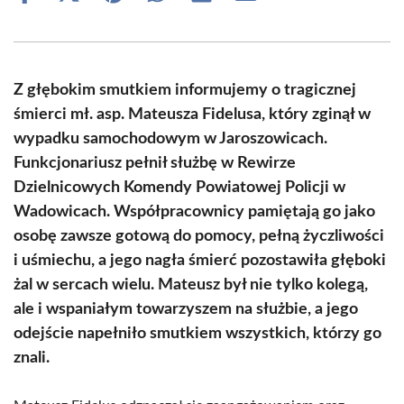
on
on
on
on
on
on
Facebook
X
Pinterest
WhatsApp
LinkedIn
Email
(Twitter)
Z głębokim smutkiem informujemy o tragicznej
śmierci mł. asp. Mateusza Fidelusa, który zginął w
wypadku samochodowym w Jaroszowicach.
Funkcjonariusz pełnił służbę w Rewirze
Dzielnicowych Komendy Powiatowej Policji w
Wadowicach. Współpracownicy pamiętają go jako
osobę zawsze gotową do pomocy, pełną życzliwości
i uśmiechu, a jego nagła śmierć pozostawiła głęboki
żal w sercach wielu. Mateusz był nie tylko kolegą,
ale i wspaniałym towarzyszem na służbie, a jego
odejście napełniło smutkiem wszystkich, którzy go
znali.