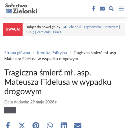
Przejdź
M
do
treści
Dołącz do nowej grupy
Zielonki - Ogłoszenia | Sprzedam |
UWAGA!
Kupię | Zamienię | Praca
Strona główna
/
Kronika Policyjna
/
Tragiczna śmierć mł. asp.
Mateusza Fidelusa w wypadku drogowym
Tragiczna śmierć mł. asp.
Mateusza Fidelusa w wypadku
drogowym
Data dodania:
29 maja 2026 r.
Share
Share
Share
Share
Share
Share