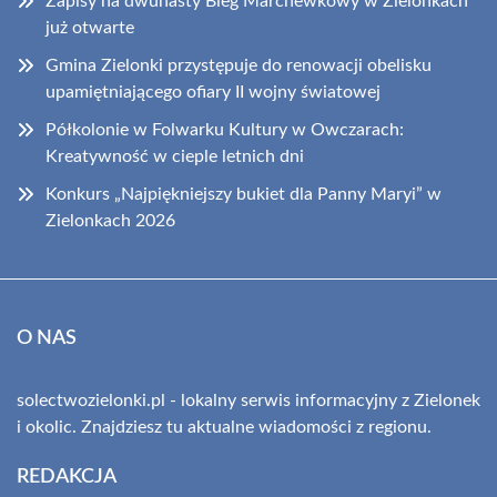
Zapisy na dwunasty Bieg Marchewkowy w Zielonkach
już otwarte
Gmina Zielonki przystępuje do renowacji obelisku
upamiętniającego ofiary II wojny światowej
Półkolonie w Folwarku Kultury w Owczarach:
Kreatywność w cieple letnich dni
Konkurs „Najpiękniejszy bukiet dla Panny Maryi” w
Zielonkach 2026
O NAS
solectwozielonki.pl - lokalny serwis informacyjny z Zielonek
i okolic. Znajdziesz tu aktualne wiadomości z regionu.
REDAKCJA