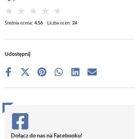
★
★
★
★
★
Średnia ocena:
4.56
Liczba ocen:
24
Udostępnij
Share
Share
Share
Share
Share
Share
on
on
on
on
on
on
Facebook
X
Pinterest
WhatsApp
LinkedIn
Email
(Twitter)
Dołącz do nas na Facebooku!