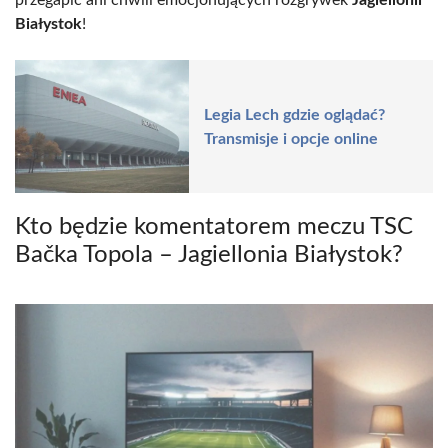
przegapić ani chwili emocjonujących rozgrywek
Jagiellonii
Białystok
!
Legia Lech gdzie oglądać?
Transmisje i opcje online
Kto będzie komentatorem meczu TSC
Bačka Topola – Jagiellonia Białystok?