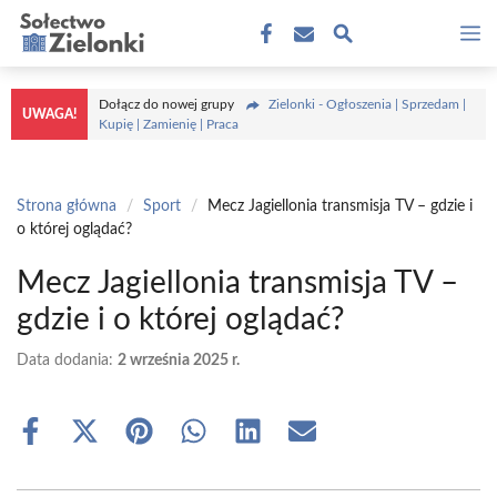
Przejdź
M
do
treści
Dołącz do nowej grupy
Zielonki - Ogłoszenia | Sprzedam |
UWAGA!
Kupię | Zamienię | Praca
Strona główna
/
Sport
/
Mecz Jagiellonia transmisja TV – gdzie i
o której oglądać?
Mecz Jagiellonia transmisja TV –
gdzie i o której oglądać?
Data dodania:
2 września 2025 r.
Share
Share
Share
Share
Share
Share
on
on
on
on
on
on
Facebook
X
Pinterest
WhatsApp
LinkedIn
Email
(Twitter)